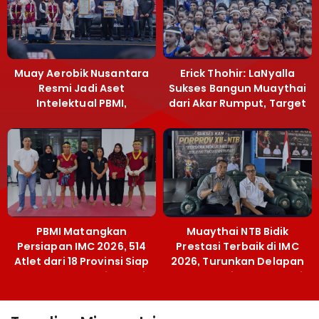
Muay Aerobik Nusantara
Erick Thohir: LaNyalla
Resmi Jadi Aset
Sukses Bangun Muaythai
Intelektual PBMI,
dari Akar Rumput, Target
Menpora Sebut
Emas SEA Games
Terobosan Bangun
Grassroots
PBMI Matangkan
Muaythai NTB Bidik
Persiapan IMC 2026, 514
Prestasi Terbaik di IMC
Atlet dari 18 Provinsi Siap
2026, Turunkan Delapan
Berlaga Besok di Bekasi
Atlet ke Kejurnas Bekasi