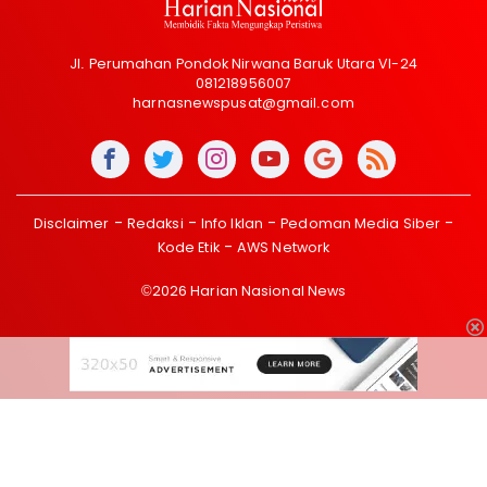
Jl. Perumahan Pondok Nirwana Baruk Utara VI-24
081218956007
harnasnewspusat@gmail.com
Disclaimer
Redaksi
Info Iklan
Pedoman Media Siber
Kode Etik
AWS Network
©2026 Harian Nasional News