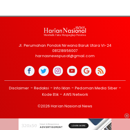
Jl. Perumahan Pondok Nirwana Baruk Utara VI-24
081218956007
harnasnewspusat@gmail.com
Disclaimer
Redaksi
Info Iklan
Pedoman Media Siber
Kode Etik
AWS Network
©2026 Harian Nasional News