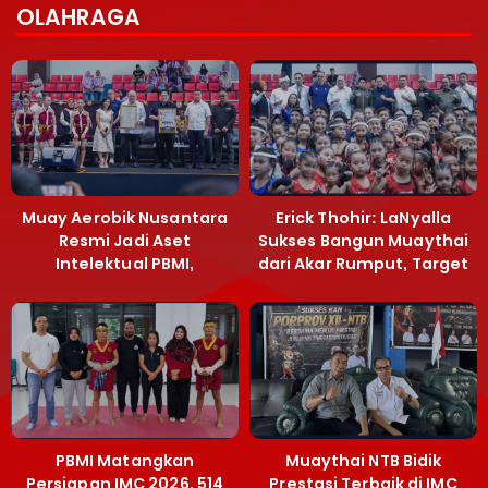
OLAHRAGA
Muay Aerobik Nusantara
Erick Thohir: LaNyalla
Resmi Jadi Aset
Sukses Bangun Muaythai
Intelektual PBMI,
dari Akar Rumput, Target
Menpora Sebut
Emas SEA Games
Terobosan Bangun
Grassroots
PBMI Matangkan
Muaythai NTB Bidik
Persiapan IMC 2026, 514
Prestasi Terbaik di IMC