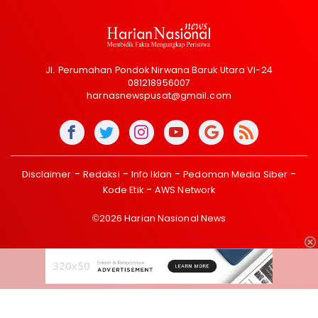
Jl. Perumahan Pondok Nirwana Baruk Utara VI-24
081218956007
harnasnewspusat@gmail.com
Disclaimer
Redaksi
Info Iklan
Pedoman Media Siber
Kode Etik
AWS Network
©2026 Harian Nasional News