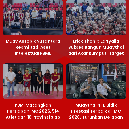
Muay Aerobik Nusantara
Erick Thohir: LaNyalla
Resmi Jadi Aset
Sukses Bangun Muaythai
Intelektual PBMI,
dari Akar Rumput, Target
Menpora Sebut
Emas SEA Games
Terobosan Bangun
Grassroots
PBMI Matangkan
Muaythai NTB Bidik
Persiapan IMC 2026, 514
Prestasi Terbaik di IMC
Atlet dari 18 Provinsi Siap
2026, Turunkan Delapan
Berlaga Besok di Bekasi
Atlet ke Kejurnas Bekasi