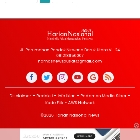
Jl. Perumahan Pondok Nirwana Baruk Utara VI-24
081218956007
harnasnewspusat@gmail.com
Disclaimer
Redaksi
Info Iklan
Pedoman Media Siber
Kode Etik
AWS Network
©2026 Harian Nasional News