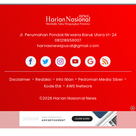
Jl. Perumahan Pondok Nirwana Baruk Utara VI-24
081218956007
harnasnewspusat@gmail.com
Disclaimer
Redaksi
Info Iklan
Pedoman Media Siber
Kode Etik
AWS Network
©2026 Harian Nasional News