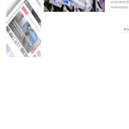
wacana K
meninja
Pr