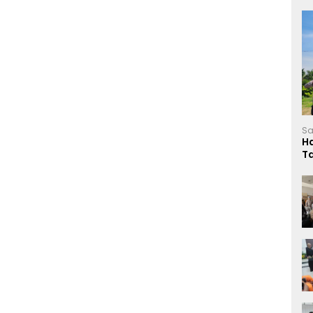
Sa
H
T
L