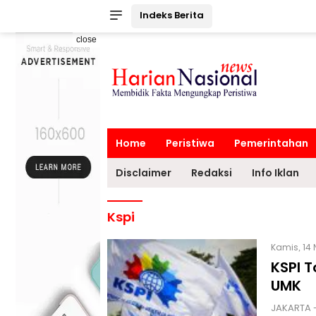
Indeks Berita
close
Home
Peristiwa
Pemerintahan
Disclaimer
Redaksi
Info Iklan
Kspi
Kamis, 14 
KSPI 
UMK
JAKARTA -