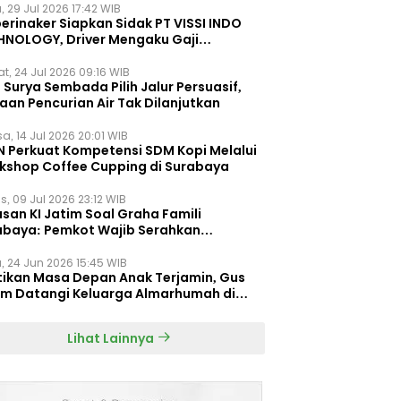
, 29 Jul 2026 17:42 WIB
erinaker Siapkan Sidak PT VISSI INDO
HNOLOGY, Driver Mengaku Gaji
otong Rp3 Juta
t, 24 Jul 2026 09:16 WIB
Surya Sembada Pilih Jalur Persuasif,
aan Pencurian Air Tak Dilanjutkan
a, 14 Jul 2026 20:01 WIB
N Perkuat Kompetensi SDM Kopi Melalui
kshop Coffee Cupping di Surabaya
s, 09 Jul 2026 23:12 WIB
san KI Jatim Soal Graha Famili
abaya: Pemkot Wajib Serahkan
umen Re-planning PT SAS
, 24 Jun 2026 15:45 WIB
tikan Masa Depan Anak Terjamin, Gus
im Datangi Keluarga Almarhumah di
orembun
Lihat Lainnya