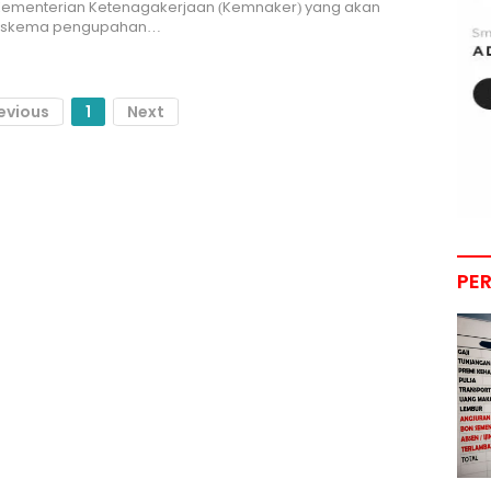
ementerian Ketenagakerjaan (Kemnaker) yang akan
u skema pengupahan…
evious
1
Next
PE