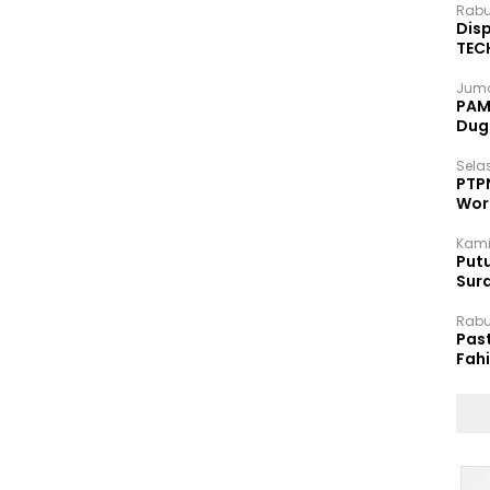
Rabu
Disp
TEC
Dip
Juma
PAM 
Dug
Selas
PTP
Wor
Kami
Putu
Sur
Dok
Rabu
Pas
Fah
Moj