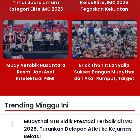
Timur Juara Umum
Kelas Elite, IMC 2026
Kategori Elite IMC 2026
Tegaskan Kekuatan
Muaythai Jatim
Muay Aerobik Nusantara
Erick Thohir: LaNyalla
Resmi Jadi Aset
Sukses Bangun Muaythai
Intelektual PBMI,
dari Akar Rumput, Target
Menpora Sebut
Emas SEA Games
Terobosan Bangun
Grassroots
Trending Minggu Ini
1
Muaythai NTB Bidik Prestasi Terbaik di IMC
2026, Turunkan Delapan Atlet ke Kejurnas
Bekasi