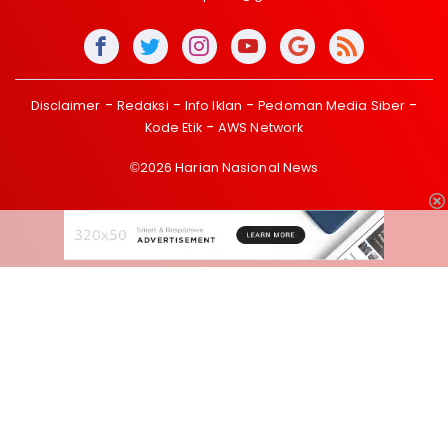
Disclaimer
Redaksi
Info Iklan
Pedoman Media Siber
Kode Etik
AWS Network
©2026 Harian Nasional News