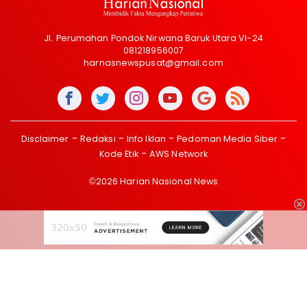
Jl. Perumahan Pondok Nirwana Baruk Utara VI-24
081218956007
harnasnewspusat@gmail.com
Disclaimer
Redaksi
Info Iklan
Pedoman Media Siber
Kode Etik
AWS Network
©2026 Harian Nasional News