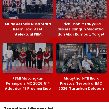
Muay Aerobik Nusantara
Erick Thohir: LaNyalla
Resmi Jadi Aset
Sukses Bangun Muaythai
Intelektual PBMI,
dari Akar Rumput, Target
Menpora Sebut
Emas SEA Games
Terobosan Bangun
Grassroots
PBMI Matangkan
Muaythai NTB Bidik
Persiapan IMC 2026, 514
Prestasi Terbaik di IMC
Atlet dari 18 Provinsi Siap
2026, Turunkan Delapan
Berlaga Besok di Bekasi
Atlet ke Kejurnas Bekasi