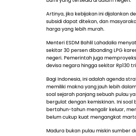
bumi yang tersedia di dalam negeri.
Artinya, jika kebijakan ini dijalanka
subsidi dapat ditekan, dan masyara
harga yang lebih murah.
Menteri ESDM Bahlil Lahadalia menya
sekitar 30 persen dibanding LPG kare
negeri. Pemerintah juga memproye
devisa negara hingga sekitar Rp130 tr
Bagi Indonesia, ini adalah agenda stra
memiliki makna yang jauh lebih dalam. I
soal sejarah panjang sebuah pulau y
bergulat dengan kemiskinan. Ini so
bertahun-tahun mengalir keluar, meng
belum cukup kuat mengangkat martab
Madura bukan pulau miskin sumber da