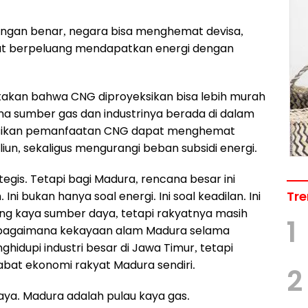
n dengan benar, negara bisa menghemat devisa,
kat berpeluang mendapatkan energi dengan
takan bahwa CNG diproyeksikan bisa lebih murah
na sumber gas dan industrinya berada di dalam
ksikan pemanfaatan CNG dapat menghemat
iliun, sekaligus mengurangi beban subsidi energi.
tegis. Tetapi bagi Madura, rencana besar ini
Tre
ni bukan hanya soal energi. Ini soal keadilan. Ini
ang kaya sumber daya, tetapi rakyatnya masih
1
al bagaimana kekayaan alam Madura selama
hidupi industri besar di Jawa Timur, tetapi
at ekonomi rakyat Madura sendiri.
2
ya. Madura adalah pulau kaya gas.