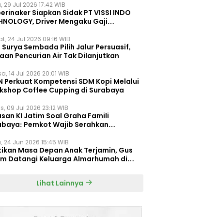
, 29 Jul 2026 17:42 WIB
erinaker Siapkan Sidak PT VISSI INDO
HNOLOGY, Driver Mengaku Gaji
otong Rp3 Juta
t, 24 Jul 2026 09:16 WIB
Surya Sembada Pilih Jalur Persuasif,
aan Pencurian Air Tak Dilanjutkan
a, 14 Jul 2026 20:01 WIB
N Perkuat Kompetensi SDM Kopi Melalui
kshop Coffee Cupping di Surabaya
s, 09 Jul 2026 23:12 WIB
san KI Jatim Soal Graha Famili
abaya: Pemkot Wajib Serahkan
umen Re-planning PT SAS
, 24 Jun 2026 15:45 WIB
tikan Masa Depan Anak Terjamin, Gus
im Datangi Keluarga Almarhumah di
orembun
Lihat Lainnya