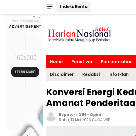
Indeks Berita
close
Home
Peristiwa
Pemerintahan
Disclaimer
Redaksi
Info Iklan
Konversi Energi Ked
Amanat Penderitaa
Repoter :
D1N
-
Opini
Rabu, 13 Mei 2026 04:04 WIB