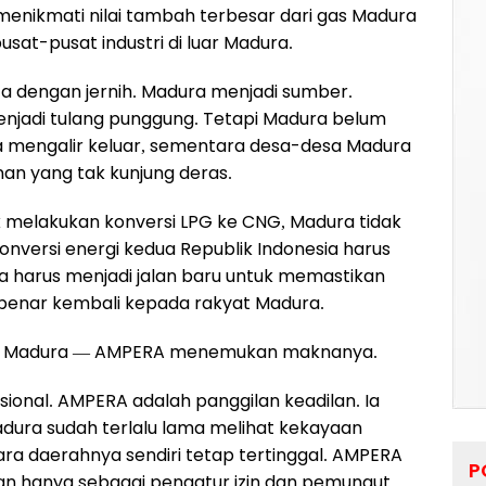
menikmati nilai tambah terbesar dari gas Madura
sat-pusat industri di luar Madura.
aca dengan jernih. Madura menjadi sumber.
jadi tulang punggung. Tetapi Madura belum
 mengalir keluar, sementara desa-desa Madura
n yang tak kunjung deras.
k melakukan konversi LPG ke CNG, Madura tidak
onversi energi kedua Republik Indonesia harus
a harus menjadi jalan baru untuk memastikan
enar kembali kepada rakyat Madura.
yat Madura — AMPERA menemukan maknanya.
onal. AMPERA adalah panggilan keadilan. Ia
adura sudah terlalu lama melihat kekayaan
ara daerahnya sendiri tetap tertinggal. AMPERA
P
an hanya sebagai pengatur izin dan pemungut