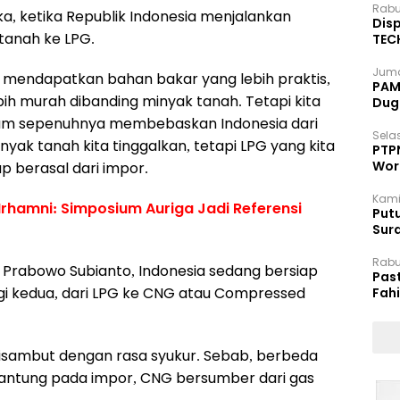
Rabu
ka, ketika Republik Indonesia menjalankan
Disp
tanah ke LPG.
TEC
Dip
Juma
a mendapatkan bahan bakar yang lebih praktis,
PAM 
ebih murah dibanding minyak tanah. Tetapi kita
Dug
belum sepenuhnya membebaskan Indonesia dari
Selas
nyak tanah kita tinggalkan, tetapi LPG yang kita
PTP
Wor
p berasal dari impor.
Kami
Irhamni: Simposium Auriga Jadi Referensi
Putu
Sur
Dok
Rabu
n Prabowo Subianto, Indonesia sedang bersiap
Pas
gi kedua, dari LPG ke CNG atau Compressed
Fah
Moj
isambut dengan rasa syukur. Sebab, berbeda
antung pada impor, CNG bersumber dari gas