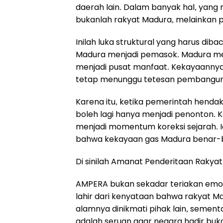
daerah lain. Dalam banyak hal, yang 
bukanlah rakyat Madura, melainkan pu
Inilah luka struktural yang harus dib
Madura menjadi pemasok. Madura men
menjadi pusat manfaat. Kekayaannya
tetap menunggu tetesan pembanguna
Karena itu, ketika pemerintah henda
boleh lagi hanya menjadi penonton. K
menjadi momentum koreksi sejarah. I
bahwa kekayaan gas Madura benar-b
Di sinilah Amanat Penderitaan Rak
AMPERA bukan sekadar teriakan emosi
lahir dari kenyataan bahwa rakyat M
alamnya dinikmati pihak lain, sement
adalah seruan agar negara hadir buk