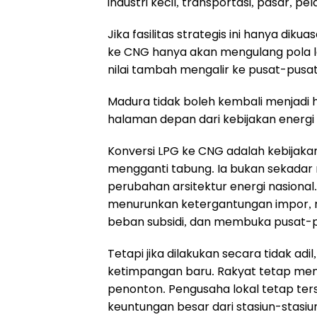
industri kecil, transportasi, pasar, 
Jika fasilitas strategis ini hanya dik
ke CNG hanya akan mengulang pola la
nilai tambah mengalir ke pusat-pusa
Madura tidak boleh kembali menjadi
halaman depan dari kebijakan energi 
Konversi LPG ke CNG adalah kebijakan
mengganti tabung. Ia bukan sekadar 
perubahan arsitektur energi nasional. J
menurunkan ketergantungan impor, m
beban subsidi, dan membuka pusat-pu
Tetapi jika dilakukan secara tidak adi
ketimpangan baru. Rakyat tetap men
penonton. Pengusaha lokal tetap ters
keuntungan besar dari stasiun-stasiun 