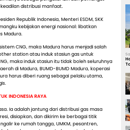
eadilan distribusi manfaat.
siden Republik Indonesia, Menteri ESDM, SKK
mangku kebijakan energi nasional: libatkan
s Madura.
istem CNG, maka Madura harus menjadi salah
ther station atau induk stasiun gas untuk
Sa
H
G, maka induk stasiun itu tidak boleh seluruhnya
T
h daerah di Madura, BUMD-BUMD Madura, koperasi
L
ura harus diberi ruang sebagai pelaku utama,
is.
UK INDONESIA RAYA
sa. Ia adalah jantung dari distribusi gas masa
i, disiapkan, dan dikirim ke berbagai titik
engalir ke rumah tangga, UMKM, pesantren,