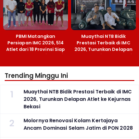
PBMI Matangkan
Muaythai NTB Bidik
Persiapan IMC 2026, 514
Prestasi Terbaik di IMC
Atlet dari 18 Provinsi Siap
2026, Turunkan Delapan
Berlaga Besok di Bekasi
Atlet ke Kejurnas Bekasi
Trending Minggu Ini
1
Muaythai NTB Bidik Prestasi Terbaik di IMC
2026, Turunkan Delapan Atlet ke Kejurnas
Bekasi
2
Molornya Renovasi Kolam Kertajaya
Ancam Dominasi Selam Jatim di PON 2028