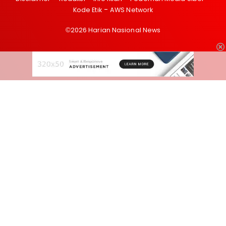
Kode Etik
AWS Network
©2026 Harian Nasional News