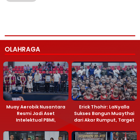
OLAHRAGA
Muay Aerobik Nusantara
Erick Thohir: LaNyalla
Resmi Jadi Aset
Sukses Bangun Muaythai
Intelektual PBMI,
dari Akar Rumput, Target
Menpora Sebut
Emas SEA Games
Terobosan Bangun
Grassroots