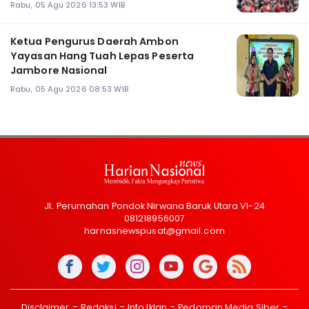
Rabu, 05 Agu 2026 13:53 WIB
Ketua Pengurus Daerah Ambon
Yayasan Hang Tuah Lepas Peserta
Jambore Nasional
Rabu, 05 Agu 2026 08:53 WIB
Jl. Perumahan Pondok Nirwana Baruk Utara VI-24
081218956007
harnasnewspusat@gmail.com
Disclaimer
Redaksi
Info Iklan
Pedoman Media Siber