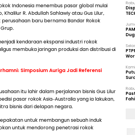
Rabu
kok Indonesia menembus pasar global mulai
Disp
Khalilur R. Abdullah Sahlawiy atau Gus Lilur,
TEC
Dip
k perusahaan baru bernama Bandar Rokok
Juma
 Grup.
PAM 
Dug
enjadi kendaraan ekspansi industri rokok
Selas
aligus membuka jaringan produksi dan distribusi di
PTP
Wor
Kami
Irhamni: Simposium Auriga Jadi Referensi
Putu
Sur
Dok
Rabu
haan itu lahir dalam perjalanan bisnis Gus Lilur
Pas
edisi pasar rokok Asia–Australia yang ia lakukan,
Fah
Moj
tra bisnis dari delapan negara.
esepakatan untuk membangun sebuah induk
apkan untuk mendorong penetrasi rokok