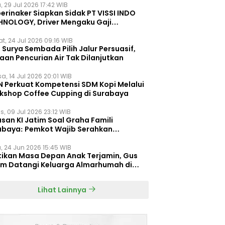
, 29 Jul 2026 17:42 WIB
erinaker Siapkan Sidak PT VISSI INDO
HNOLOGY, Driver Mengaku Gaji
otong Rp3 Juta
t, 24 Jul 2026 09:16 WIB
Surya Sembada Pilih Jalur Persuasif,
aan Pencurian Air Tak Dilanjutkan
a, 14 Jul 2026 20:01 WIB
N Perkuat Kompetensi SDM Kopi Melalui
kshop Coffee Cupping di Surabaya
s, 09 Jul 2026 23:12 WIB
san KI Jatim Soal Graha Famili
abaya: Pemkot Wajib Serahkan
umen Re-planning PT SAS
, 24 Jun 2026 15:45 WIB
tikan Masa Depan Anak Terjamin, Gus
im Datangi Keluarga Almarhumah di
orembun
Lihat Lainnya