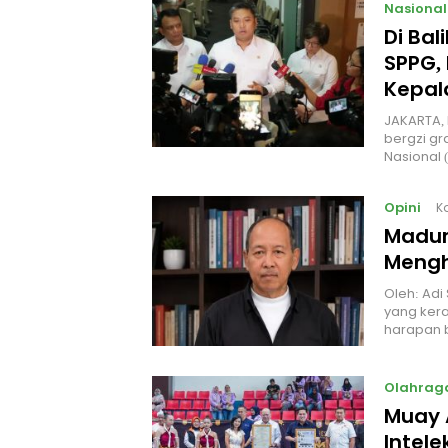
Nasional
Di Ba
SPPG, 
Kepal
JAKARTA, 
bergzi gr
Nasional
Opini
K
Madur
Mengh
Oleh: Adi
yang kera
harapan 
Olahrag
Muay 
Intel