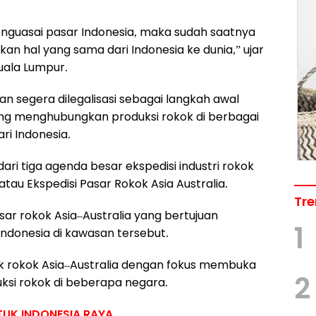
enguasai pasar Indonesia, maka sudah saatnya
n hal yang sama dari Indonesia ke dunia,” ujar
uala Lumpur.
n segera dilegalisasi sebagai langkah awal
ang menghubungkan produksi rokok di berbagai
i Indonesia.
dari tiga agenda besar ekspedisi industri rokok
au Ekspedisi Pasar Rokok Asia Australia.
Tre
ar rokok Asia–Australia yang bertujuan
1
Indonesia di kawasan tersebut.
k rokok Asia–Australia dengan fokus membuka
2
ksi rokok di beberapa negara.
UK INDONESIA RAYA