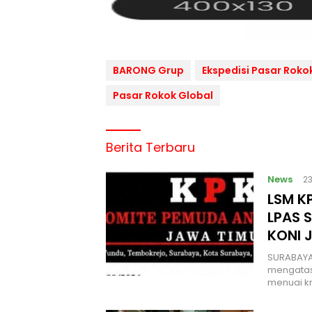
BARONG Grup
Ekspedisi Pasar Roko
Pasar Rokok Global
Berita Terbaru
News
2
LSM KP
LPAS 
KONI 
SURABAYA
mengatas
menuai kr