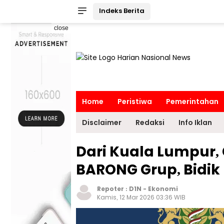
Indeks Berita
close
Home
Peristiwa
Pemerintahan
Disclaimer
Redaksi
Info Iklan
Dari Kuala Lumpur, 
BARONG Grup, Bidik
Repoter :
D1N
-
Ekonomi
Kamis, 12 Mar 2026 03:36 WIB