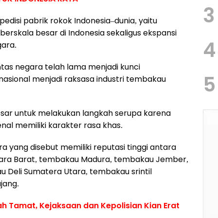
3
disi pabrik rokok Indonesia–dunia, yaitu
rskala besar di Indonesia sekaligus ekspansi
4
ara.
intas negara telah lama menjadi kunci
5
nasional menjadi raksasa industri tembakau
besar untuk melakukan langkah serupa karena
nal memiliki karakter rasa khas.
 yang disebut memiliki reputasi tinggi antara
gara Barat, tembakau Madura, tembakau Jember,
 Deli Sumatera Utara, tembakau srintil
jang.
ah Tamat, Kejaksaan dan Kepolisian Kian Erat