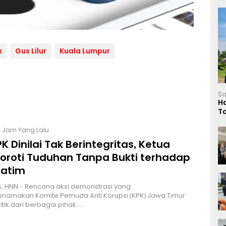
k
Gus Lilur
Kuala Lumpur
Sa
H
T
L
3 Jam Yang Lalu
K Dinilai Tak Berintegritas, Ketua
Soroti Tuduhan Tanpa Bukti terhadap
Jatim
, HNN – Rencana aksi demonstrasi yang
namakan Komite Pemuda Anti Korupsi (KPK) Jawa Timur
itik dari berbagai pihak.…