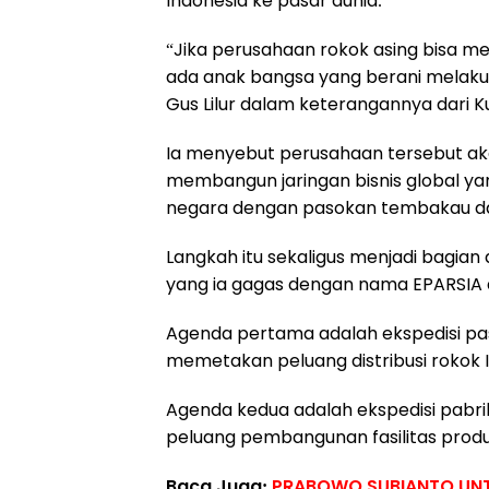
Indonesia ke pasar dunia.
“Jika perusahaan rokok asing bisa m
ada anak bangsa yang berani melakuka
Gus Lilur dalam keterangannya dari K
Ia menyebut perusahaan tersebut aka
membangun jaringan bisnis global y
negara dengan pasokan tembakau dar
Langkah itu sekaligus menjadi bagian 
yang ia gagas dengan nama EPARSIA at
Agenda pertama adalah ekspedisi pas
memetakan peluang distribusi rokok 
Agenda kedua adalah ekspedisi pabri
peluang pembangunan fasilitas produ
Baca Juga:
PRABOWO SUBIANTO UNT