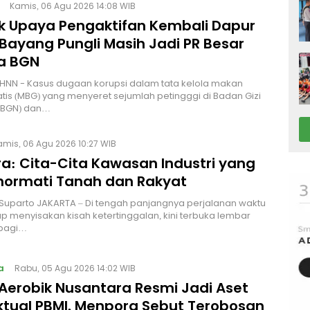
Kamis, 06 Agu 2026 14:08 WIB
lik Upaya Pengaktifan Kembali Dapur
Bayang Pungli Masih Jadi PR Besar
a BGN
HNN - Kasus dugaan korupsi dalam tata kelola makan
atis (MBG) yang menyeret sejumlah petingggi di Badan Gizi
 (BGN) dan…
amis, 06 Agu 2026 10:27 WIB
a: Cita-Cita Kawasan Industri yang
ormati Tanah dan Rakyat
 Suparto JAKARTA – Di tengah panjangnya perjalanan waktu
p menyisakan kisah ketertinggalan, kini terbuka lembar
bagi…
a
Rabu, 05 Agu 2026 14:02 WIB
Aerobik Nusantara Resmi Jadi Aset
ektual PBMI, Menpora Sebut Terobosan