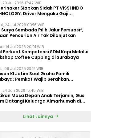
, 29 Jul 2026 17:42 WIB
erinaker Siapkan Sidak PT VISSI INDO
HNOLOGY, Driver Mengaku Gaji
otong Rp3 Juta
t, 24 Jul 2026 09:16 WIB
Surya Sembada Pilih Jalur Persuasif,
aan Pencurian Air Tak Dilanjutkan
a, 14 Jul 2026 20:01 WIB
N Perkuat Kompetensi SDM Kopi Melalui
kshop Coffee Cupping di Surabaya
s, 09 Jul 2026 23:12 WIB
san KI Jatim Soal Graha Famili
abaya: Pemkot Wajib Serahkan
umen Re-planning PT SAS
, 24 Jun 2026 15:45 WIB
tikan Masa Depan Anak Terjamin, Gus
im Datangi Keluarga Almarhumah di
orembun
Lihat Lainnya