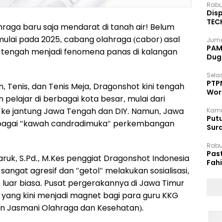
Rabu
Disp
TEC
raga baru saja mendarat di tanah air! Belum
Dip
imulai pada 2025, cabang olahraga (cabor) asal
Juma
PAM 
ini tengah menjadi fenomena panas di kalangan
Dug
Selas
PTP
 Tenis, dan Tenis Meja, Dragonshot kini tengah
Wor
elajar di berbagai kota besar, mulai dari
ke jantung Jawa Tengah dan DIY. Namun, Jawa
Kami
Putu
sebagai "kawah candradimuka" perkembangan
Sur
Dok
Rabu
Pas
k, S.Pd., M.Kes penggiat Dragonshot Indonesia
Fah
 sangat agresif dan "getol" melakukan sosialisasi,
Moj
 luar biasa. Pusat pergerakannya di Jawa Timur
 yang kini menjadi magnet bagi para guru KKG
an Jasmani Olahraga dan Kesehatan).