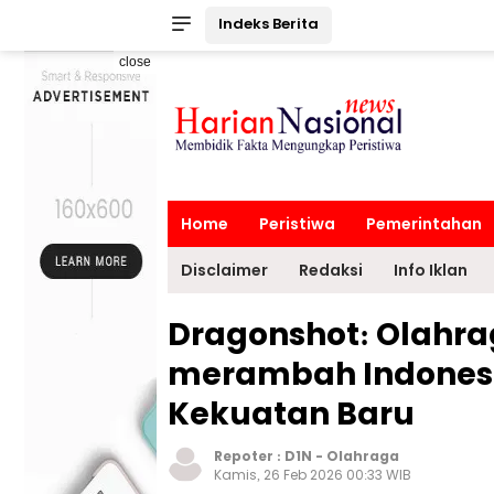
Indeks Berita
close
Home
Peristiwa
Pemerintahan
Disclaimer
Redaksi
Info Iklan
Dragonshot: Olahrag
merambah Indonesia
Kekuatan Baru
Repoter :
D1N
-
Olahraga
Kamis, 26 Feb 2026 00:33 WIB