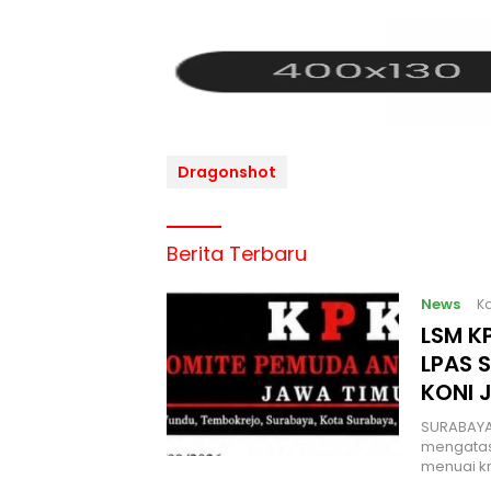
Dragonshot
Berita Terbaru
News
Ka
LSM KP
LPAS 
KONI 
SURABAYA
mengatas
menuai kr