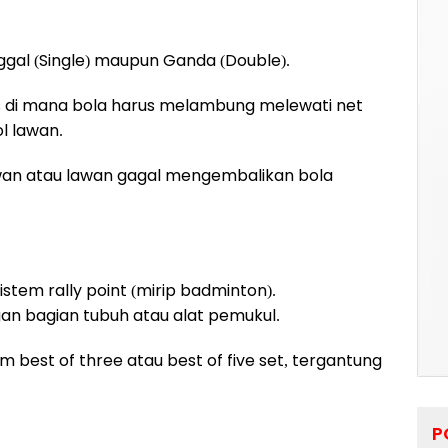
ggal (Single) maupun Ganda (Double).
us di mana bola harus melambung melewati net
l lawan.
 lawan atau lawan gagal mengembalikan bola
tem rally point (mirip badminton).
an bagian tubuh atau alat pemukul.
 best of three atau best of five set, tergantung
P