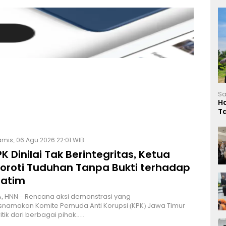
Sa
H
T
L
mis, 06 Agu 2026 22:01 WIB
K Dinilai Tak Berintegritas, Ketua
Soroti Tuduhan Tanpa Bukti terhadap
Jatim
, HNN – Rencana aksi demonstrasi yang
namakan Komite Pemuda Anti Korupsi (KPK) Jawa Timur
itik dari berbagai pihak.…