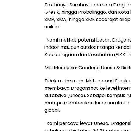
Tak hanya Surabaya, demam Dragonsh
Gresik, hingga Probolinggo. dan Kota 
SMP, SMA, hingga SMK sederajat dila
unik ini.
"Kami melihat potensi besar. Dragons
indoor maupun outdoor tanpa kendala 
Keolahragaan dan Kesehatan (FIKK U
Misi Mendunia: Gandeng Unesa & Bidik
Tidak main-main, Mohammad Faruk m
membawa Dragonshot ke level intern
Surabaya (Unesa). Sebagai kampus ru
mampu memberikan landasan ilmiah d
global.
"Kami percaya lewat Unesa, Dragonsh
sebelum akhir tahun 2026, cabor ini 