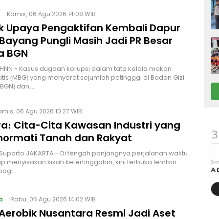
Kamis, 06 Agu 2026 14:08 WIB
lik Upaya Pengaktifan Kembali Dapur
Bayang Pungli Masih Jadi PR Besar
a BGN
HNN - Kasus dugaan korupsi dalam tata kelola makan
atis (MBG) yang menyeret sejumlah petingggi di Badan Gizi
 (BGN) dan…
amis, 06 Agu 2026 10:27 WIB
a: Cita-Cita Kawasan Industri yang
ormati Tanah dan Rakyat
 Suparto JAKARTA – Di tengah panjangnya perjalanan waktu
p menyisakan kisah ketertinggalan, kini terbuka lembar
bagi…
a
Rabu, 05 Agu 2026 14:02 WIB
Aerobik Nusantara Resmi Jadi Aset