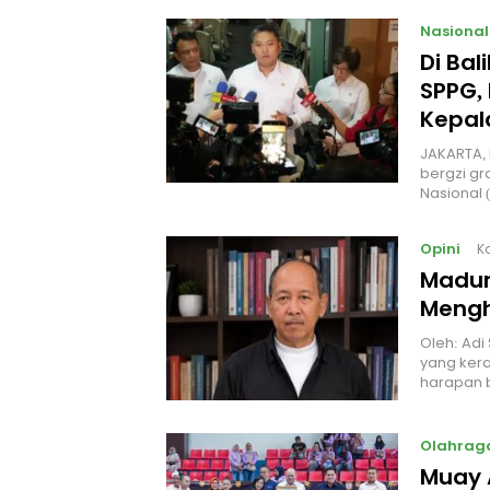
Nasional
Di Ba
SPPG, 
Kepal
JAKARTA, 
bergzi gr
Nasional
Opini
K
Madur
Mengh
Oleh: Adi
yang kera
harapan 
Olahrag
Muay 