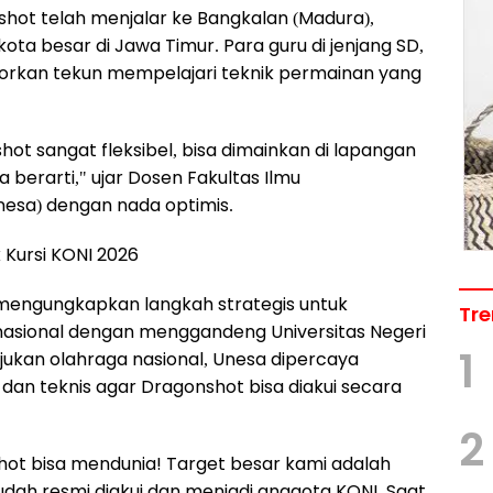
ot telah menjalar ke Bangkalan (Madura),
kota besar di Jawa Timur. Para guru di jenjang SD,
porkan tekun mempelajari teknik permainan yang
hot sangat fleksibel, bisa dimainkan di lapangan
berarti," ujar Dosen Fakultas Ilmu
nesa) dengan nada optimis.
 Kursi KONI 2026
engungkapkan langkah strategis untuk
Tre
asional dengan menggandeng Universitas Negeri
1
jukan olahraga nasional, Unesa dipercaya
an teknis agar Dragonshot bisa diakui secara
2
ot bisa mendunia! Target besar kami adalah
sudah resmi diakui dan menjadi anggota KONI. Saat