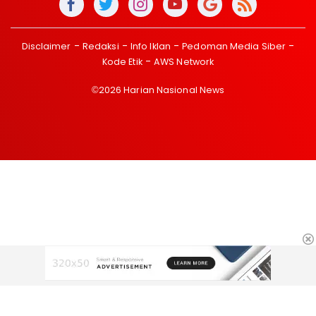
Disclaimer
Redaksi
Info Iklan
Pedoman Media Siber
Kode Etik
AWS Network
©2026 Harian Nasional News