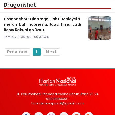
Dragonshot
Dragonshot: Olahraga ‘Sakti’ Malaysia
merambah Indonesia, Jawa Timur Jadi
Basis Kekuatan Baru
Kamis, 26 Feb 2026 00:33 WIB
Previous
1
Next
Jl. Perumahan Pondok Nirwana Baruk Utara VI-24
081218956007
harnasnewspusat@gmail.com