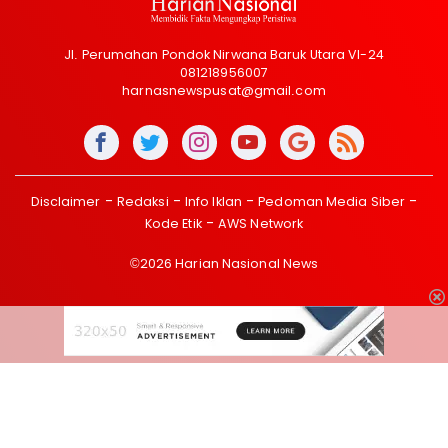
Jl. Perumahan Pondok Nirwana Baruk Utara VI-24
081218956007
harnasnewspusat@gmail.com
Disclaimer
Redaksi
Info Iklan
Pedoman Media Siber
Kode Etik
AWS Network
©2026 Harian Nasional News