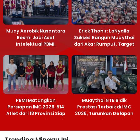
Muay Aerobik Nusantara
Erick Thohir: LaNyalla
Resmi Jadi Aset
Sukses Bangun Muaythai
Intelektual PBMI,
dari Akar Rumput, Target
Menpora Sebut
Emas SEA Games
Terobosan Bangun
Grassroots
PBMI Matangkan
Muaythai NTB Bidik
Persiapan IMC 2026, 514
Prestasi Terbaik di IMC
Atlet dari 18 Provinsi Siap
2026, Turunkan Delapan
Berlaga Besok di Bekasi
Atlet ke Kejurnas Bekasi