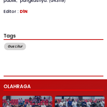
publik,” pungkasnya. (d43n9)
Editor :
D1N
Tags
Gus Lilur
OLAHRAGA