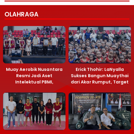
OLAHRAGA
Muay Aerobik Nusantara
Erick Thohir: LaNyalla
Resmi Jadi Aset
Sukses Bangun Muaythai
Intelektual PBMI,
dari Akar Rumput, Target
Menpora Sebut
Emas SEA Games
Terobosan Bangun
Grassroots