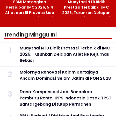
PBMI Matangkan
Muaythai NTB Bidik
Persiapan IMC 2026, 514
Prestasi Terbaik di IMC
Atlet dari 18 Provinsi Siap
2026, Turunkan Delapan
Berlaga Besok di Bekasi
Atlet ke Kejurnas Bekasi
Trending Minggu Ini
1
Muaythai NTB Bidik Prestasi Terbaik di IMC
2026, Turunkan Delapan Atlet ke Kejurnas
Bekasi
2
Molornya Renovasi Kolam Kertajaya
Ancam Dominasi Selam Jatim di PON 2028
3
Dana Kompensasi Jadi Bancakan
Pemburu Rente, IPPS Indonesia Desak TPST
Bantargebang Ditutup Permanen
PBMI Perkuat SDM Muaythai Berstandar