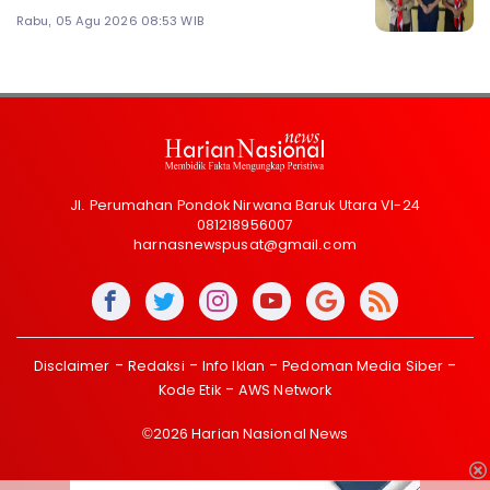
Rabu, 05 Agu 2026 08:53 WIB
Jl. Perumahan Pondok Nirwana Baruk Utara VI-24
081218956007
harnasnewspusat@gmail.com
Disclaimer
Redaksi
Info Iklan
Pedoman Media Siber
Kode Etik
AWS Network
©2026 Harian Nasional News