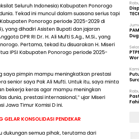
Rabu
silat Seluruh Indonesia) Kabupaten Ponorogo
Disp
unia. Tekad ini muncul dalam suasana serius tapi
TEC
Dip
 Kabupaten Ponorogo periode 2025-2029 di
Juma
 yang dihadiri Asisten Bupati dan jajaran
PAM 
Dug
ota DPR RI Dr. H. Ali Mufti S.Ag., M.Si., yang
orogo. Pertama, tekad itu disuarakan H. Miseri
Selas
 Ketua IPSI Kabupaten Ponorogo periode 2025-
PTP
Wor
Kami
ng saya pimpin mampu meningkatkan prestasi
Putu
Sur
a senior saya Pak Ali Mufti. Untuk itu, saya minta
Dok
s dan bekerja keras agar mampu meningkan
Rabu
Pas
s dunia, prestasi internasional," ujar Miseri
Fah
i Jawa Timur Komisi D ini.
Moj
G GELAR KONSOLIDASI PENDEKAR
lu dukungan semua pihak, terutama dari