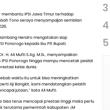
3
ar membantu IPSI Jawa Timur terhadap
tambah Tono seraya menyampaijan sembilan
4
026.
 Bambang Hendro mengatakan siap
5
I Ponorogo kepada Ibu Plt Bupati.
. H. Ali Mufti S.Ag. M.Si., menyampaikan
 IPSI Ponorogo hingga mampu mencetak pesilat
estasi kelas dunia.
 Sebab waktu itu untuk bisa meningkatkan
perti Aji Bangkit, kami mendatangkan pelatih
capai jutaan," kata Ali Mufti.
o bisa terus mencapai prestasi tinggi maka perlu
ak terutama pemerintah kabupaten. (M