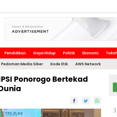
Pendidikan
Gaya Hidup
Politik
Ekonomi
Toko
Pedoman Media Siber
Kode Etik
AWS Network
IPSI Ponorogo Bertekad
 Dunia