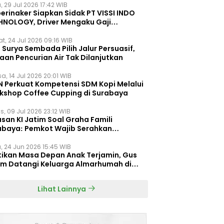
, 29 Jul 2026 17:42 WIB
erinaker Siapkan Sidak PT VISSI INDO
HNOLOGY, Driver Mengaku Gaji
otong Rp3 Juta
t, 24 Jul 2026 09:16 WIB
Surya Sembada Pilih Jalur Persuasif,
aan Pencurian Air Tak Dilanjutkan
a, 14 Jul 2026 20:01 WIB
N Perkuat Kompetensi SDM Kopi Melalui
kshop Coffee Cupping di Surabaya
s, 09 Jul 2026 23:12 WIB
san KI Jatim Soal Graha Famili
abaya: Pemkot Wajib Serahkan
umen Re-planning PT SAS
, 24 Jun 2026 15:45 WIB
tikan Masa Depan Anak Terjamin, Gus
im Datangi Keluarga Almarhumah di
orembun
Lihat Lainnya