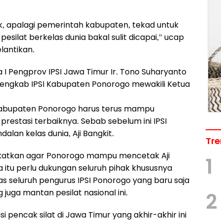
, apalagi pemerintah kabupaten, tekad untuk
silat berkelas dunia bakal sulit dicapai," ucap
lantikan.
I Pengprov IPSI Jawa Timur Ir. Tono Suharyanto
 Pengkab IPSI Kabupaten Ponorogo mewakili Ketua
Kabupaten Ponorogo harus terus mampu
estasi terbaiknya. Sebab sebelum ini IPSI
lan kelas dunia, Aji Bangkit.
Tre
tingkatkan agar Ponorogo mampu mencetak Aji
1
na itu perlu dukungan seluruh pihak khususnya
s seluruh pengurus IPSI Ponorogo yang baru saja
g juga mantan pesilat nasional ini.
2
 pencak silat di Jawa Timur yang akhir-akhir ini