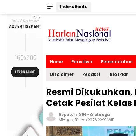
Indeks Berita
close
Home
Peristiwa
Pemerintahan
Disclaimer
Redaksi
Info Iklan
Resmi Dikukuhkan, 
Cetak Pesilat Kelas
Repoter :
D1N
-
Olahraga
Minggu, 18 Jan 2026 22:19 WIB