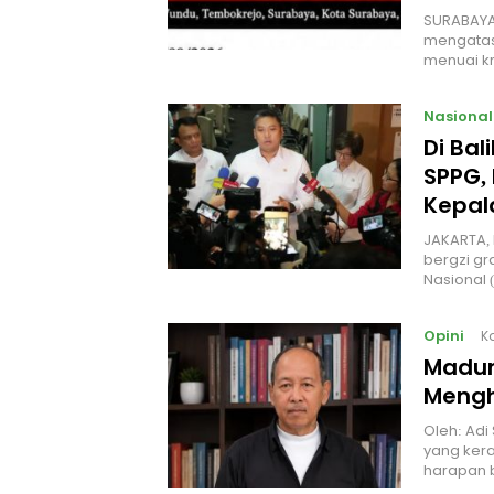
SURABAYA
mengatas
menuai kr
Nasional
Di Ba
SPPG, 
Kepal
JAKARTA, 
bergzi gr
Nasional
Opini
K
Madur
Mengh
Oleh: Adi
yang kera
harapan 