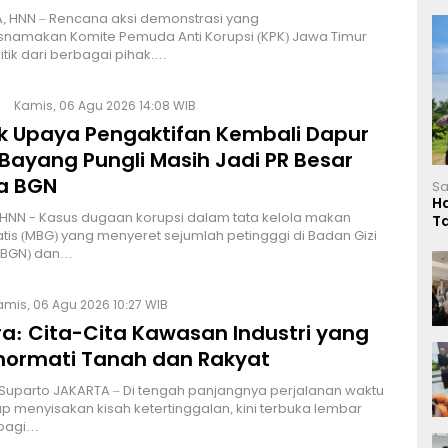
, HNN – Rencana aksi demonstrasi yang
namakan Komite Pemuda Anti Korupsi (KPK) Jawa Timur
itik dari berbagai pihak.…
Kamis, 06 Agu 2026 14:08 WIB
lik Upaya Pengaktifan Kembali Dapur
Bayang Pungli Masih Jadi PR Besar
a BGN
Sa
H
HNN - Kasus dugaan korupsi dalam tata kelola makan
T
atis (MBG) yang menyeret sejumlah petingggi di Badan Gizi
L
 (BGN) dan…
amis, 06 Agu 2026 10:27 WIB
a: Cita-Cita Kawasan Industri yang
ormati Tanah dan Rakyat
 Suparto JAKARTA – Di tengah panjangnya perjalanan waktu
p menyisakan kisah ketertinggalan, kini terbuka lembar
bagi…