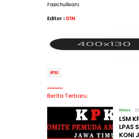
Fasichullisan)
Editor :
D1N
IPSI
Berita Terbaru
News
2
LSM KP
LPAS 
KONI 