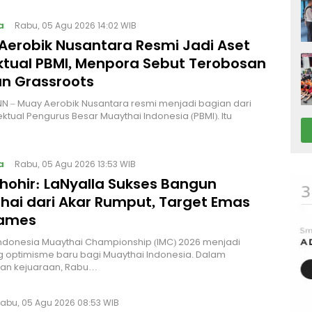
a
Rabu, 05 Agu 2026 14:02 WIB
Aerobik Nusantara Resmi Jadi Aset
ektual PBMI, Menpora Sebut Terobosan
n Grassroots
NN – Muay Aerobik Nusantara resmi menjadi bagian dari
ektual Pengurus Besar Muaythai Indonesia (PBMI). Itu
a
Rabu, 05 Agu 2026 13:53 WIB
Thohir: LaNyalla Sukses Bangun
hai dari Akar Rumput, Target Emas
Games
Indonesia Muaythai Championship (IMC) 2026 menjadi
 optimisme baru bagi Muaythai Indonesia. Dalam
n kejuaraan, Rabu…
abu, 05 Agu 2026 08:53 WIB