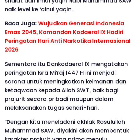
shalat dan Ilmul yaqin Nabi Muhammad SAW
naik level ke ‘ainul yaqin.
Baca Juga:
Wujudkan Generasi Indonesia
Emas 2045, Komandan Kodaeral IX Hadiri
Peringatan Hari Anti Narkotika Internasional
2026
Sementara itu Dankodaeral IX mengatakan
peringatan lsra Mi'raj 1447 H ini menjadi
sarana untuk meningkatkan keimanan dan
ketaqwaan kepada Allah SWT, baik bagi
prajurit secara pribadi maupun dalam
melaksanakan tugas sehari-hari.
"Dengan kita meneladani akhlak Rosulullah
Muhammad SAW, diyakini akan membentuk
karakter prajurit yang prima menuju