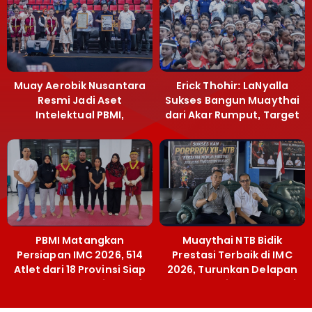
Muay Aerobik Nusantara
Erick Thohir: LaNyalla
Resmi Jadi Aset
Sukses Bangun Muaythai
Intelektual PBMI,
dari Akar Rumput, Target
Menpora Sebut
Emas SEA Games
Terobosan Bangun
Grassroots
PBMI Matangkan
Muaythai NTB Bidik
Persiapan IMC 2026, 514
Prestasi Terbaik di IMC
Atlet dari 18 Provinsi Siap
2026, Turunkan Delapan
Berlaga Besok di Bekasi
Atlet ke Kejurnas Bekasi