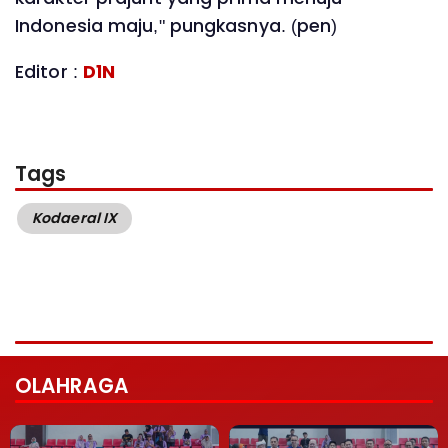
Indonesia maju," pungkasnya. (pen)
Editor :
D1N
Tags
Kodaeral IX
OLAHRAGA