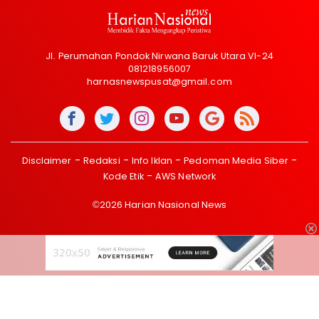
Jl. Perumahan Pondok Nirwana Baruk Utara VI-24
081218956007
harnasnewspusat@gmail.com
Disclaimer
Redaksi
Info Iklan
Pedoman Media Siber
Kode Etik
AWS Network
©2026 Harian Nasional News