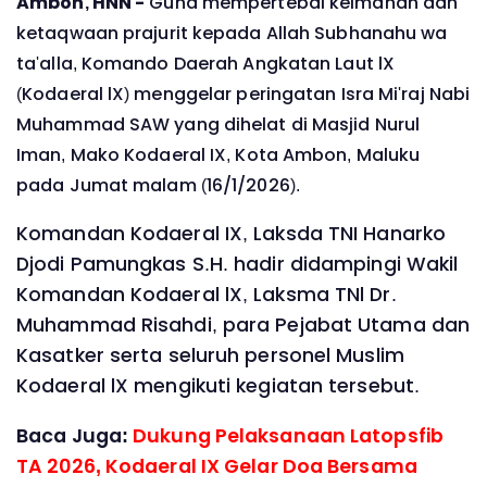
Ambon, HNN -
Guna mempertebal keimanan dan
ketaqwaan prajurit kepada Allah Subhanahu wa
ta'alla, Komando Daerah Angkatan Laut lX
(Kodaeral lX) menggelar peringatan Isra Mi'raj Nabi
Muhammad SAW yang dihelat di Masjid Nurul
Iman, Mako Kodaeral IX, Kota Ambon, Maluku
pada Jumat malam (16/1/2026).
Komandan Kodaeral IX, Laksda TNI Hanarko
Djodi Pamungkas S.H. hadir didampingi Wakil
Komandan Kodaeral lX, Laksma TNl Dr.
Muhammad Risahdi, para Pejabat Utama dan
Kasatker serta seluruh personel Muslim
Kodaeral lX mengikuti kegiatan tersebut.
Baca Juga:
Dukung Pelaksanaan Latopsfib
TA 2026, Kodaeral IX Gelar Doa Bersama