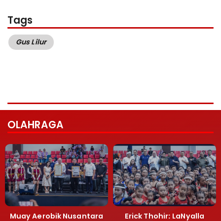
Tags
Gus Lilur
OLAHRAGA
Muay Aerobik Nusantara
Erick Thohir: LaNyalla