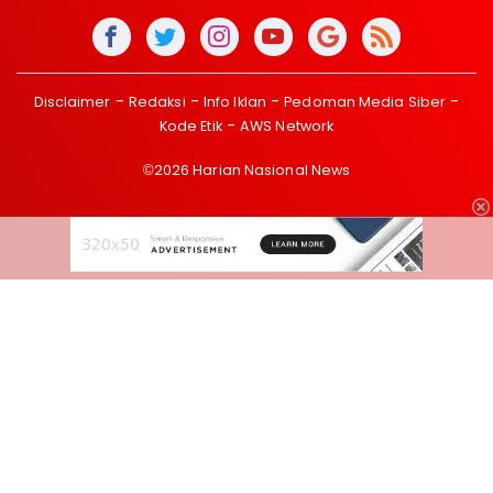
Disclaimer
Redaksi
Info Iklan
Pedoman Media Siber
Kode Etik
AWS Network
©2026 Harian Nasional News