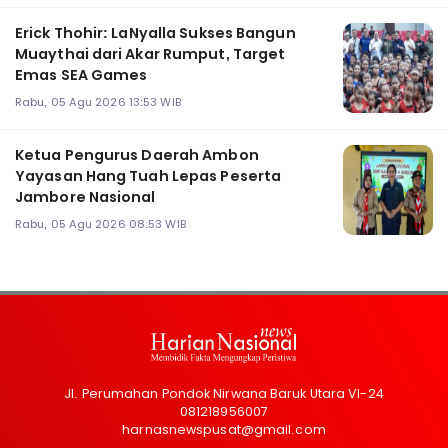
Erick Thohir: LaNyalla Sukses Bangun
Muaythai dari Akar Rumput, Target
Emas SEA Games
Rabu, 05 Agu 2026 13:53 WIB
Ketua Pengurus Daerah Ambon
Yayasan Hang Tuah Lepas Peserta
Jambore Nasional
Rabu, 05 Agu 2026 08:53 WIB
Jl. Perumahan Pondok Nirwana Baruk Utara VI-24
081218956007
harnasnewspusat@gmail.com