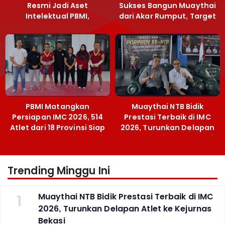
Resmi Jadi Aset
Sukses Bangun Muaythai
Intelektual PBMI,
dari Akar Rumput, Target
Menpora Sebut
Emas SEA Games
Terobosan Bangun
Grassroots
PBMI Matangkan
Muaythai NTB Bidik
Persiapan IMC 2026, 514
Prestasi Terbaik di IMC
Atlet dari 18 Provinsi Siap
2026, Turunkan Delapan
Berlaga Besok di Bekasi
Atlet ke Kejurnas Bekasi
Trending Minggu Ini
1
Muaythai NTB Bidik Prestasi Terbaik di IMC
2026, Turunkan Delapan Atlet ke Kejurnas
Bekasi