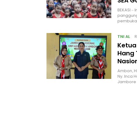
SEA 
BEKASI – 
panggung
pembukaa
TNI AL
R
Ketua
Hang 
Nasio
Ambon, H
Ny. Inca 
Jambore 