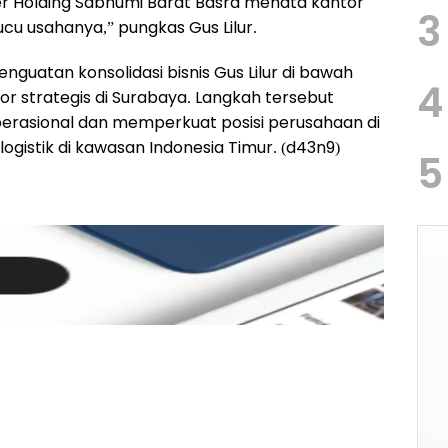
r Holding Sabhumi Barat Basra menata kantor
3
cu usahanya,” pungkas Gus Lilur.
nguatan konsolidasi bisnis Gus Lilur di bawah
4
or strategis di Surabaya. Langkah tersebut
perasional dan memperkuat posisi perusahaan di
ogistik di kawasan Indonesia Timur. (d43n9)
5