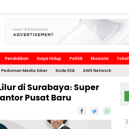
Pendidikan
Gaya Hidup
Politik
Ekonomi
Toko
Pedoman Media Siber
Kode Etik
AWS Network
Lilur di Surabaya: Super
antor Pusat Baru