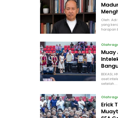
Madur
Mengh
Oleh: Adi
yang kera
harapan 
Olahrag
Muay 
Intel
Bangu
BEKASI, H
aset intel
setelah…
Olahrag
Erick 
Muayt