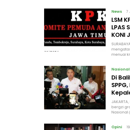
News
7
LSM KP
LPAS 
KONI 
SURABAYA
mengatas
menuai kr
Nasional
Di Ba
SPPG, 
Kepal
JAKARTA, 
bergzi gr
Nasional
Opini
1