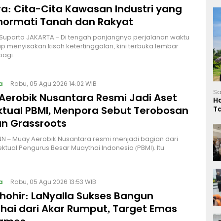
a: Cita-Cita Kawasan Industri yang
ormati Tanah dan Rakyat
 Suparto JAKARTA – Di tengah panjangnya perjalanan waktu
p menyisakan kisah ketertinggalan, kini terbuka lembar
bagi…
a
Rabu, 05 Agu 2026 14:02 WIB
Sa
Aerobik Nusantara Resmi Jadi Aset
H
ektual PBMI, Menpora Sebut Terobosan
T
L
n Grassroots
NN – Muay Aerobik Nusantara resmi menjadi bagian dari
ektual Pengurus Besar Muaythai Indonesia (PBMI). Itu
a
Rabu, 05 Agu 2026 13:53 WIB
Thohir: LaNyalla Sukses Bangun
hai dari Akar Rumput, Target Emas