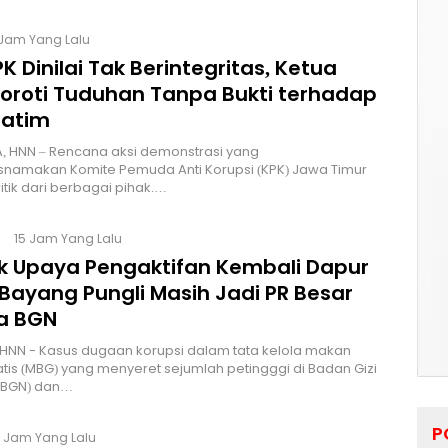
 Jam Yang Lalu
K Dinilai Tak Berintegritas, Ketua
Soroti Tuduhan Tanpa Bukti terhadap
Jatim
, HNN – Rencana aksi demonstrasi yang
namakan Komite Pemuda Anti Korupsi (KPK) Jawa Timur
itik dari berbagai pihak.…
15 Jam Yang Lalu
lik Upaya Pengaktifan Kembali Dapur
Bayang Pungli Masih Jadi PR Besar
a BGN
HNN - Kasus dugaan korupsi dalam tata kelola makan
atis (MBG) yang menyeret sejumlah petingggi di Badan Gizi
 (BGN) dan…
P
9 Jam Yang Lalu