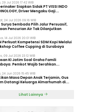
, 29 Jul 2026 17:42 WIB
erinaker Siapkan Sidak PT VISSI INDO
HNOLOGY, Driver Mengaku Gaji
otong Rp3 Juta
t, 24 Jul 2026 09:16 WIB
Surya Sembada Pilih Jalur Persuasif,
aan Pencurian Air Tak Dilanjutkan
a, 14 Jul 2026 20:01 WIB
N Perkuat Kompetensi SDM Kopi Melalui
kshop Coffee Cupping di Surabaya
s, 09 Jul 2026 23:12 WIB
san KI Jatim Soal Graha Famili
abaya: Pemkot Wajib Serahkan
umen Re-planning PT SAS
, 24 Jun 2026 15:45 WIB
tikan Masa Depan Anak Terjamin, Gus
im Datangi Keluarga Almarhumah di
orembun
Lihat Lainnya