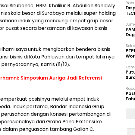
Rabu
al Situbondo, HRM. Khalilur R. Abdullah Sahlawiy
Disp
snis skala besar di Surabaya melalui super holding
TEC
Dip
usahaan induk yang menaungi empat grup besar
Juma
or pusat secara bersamaan di kawasan bisnis
PAM 
Dug
Selas
gilhami saya untuk mengibarkan bendera bisnis
PTP
Wor
ansi bisnis di Kota Pahlawan dan tempat lahirnya
 pernyataannya, Kamis (11/12).
Kami
Putu
Irhamni: Simposium Auriga Jadi Referensi
Sur
Dok
Rabu
Pas
emperkuat posisinya melalui empat induk
Fah
Moj
eda. Induk pertama, Bandar Indonesia Grup
k perusahaan dengan konsesi pertambangan di
operasionalnya dari Graha Pena Ekstensi ke
is dalam penguasaan tambang Galian C.