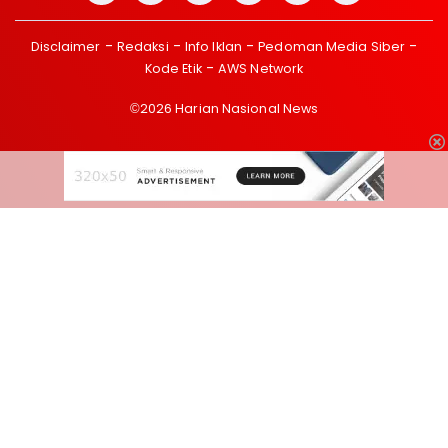
Disclaimer
Redaksi
Info Iklan
Pedoman Media Siber
Kode Etik
AWS Network
©2026 Harian Nasional News