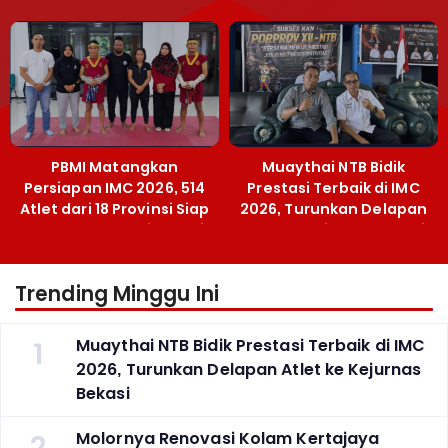
Menpora Sebut
Emas SEA Games
Terobosan Bangun
Grassroots
PBMI Matangkan
Muaythai NTB Bidik
Persiapan IMC 2026, 514
Prestasi Terbaik di IMC
Atlet dari 18 Provinsi Siap
2026, Turunkan Delapan
Berlaga Besok di Bekasi
Atlet ke Kejurnas Bekasi
Trending Minggu Ini
1
Muaythai NTB Bidik Prestasi Terbaik di IMC
2026, Turunkan Delapan Atlet ke Kejurnas
Bekasi
2
Molornya Renovasi Kolam Kertajaya