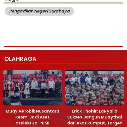
Pengadilan Negeri Surabaya
OLAHRAGA
Muay Aerobik Nusantara
Erick Thohir: LaNyalla
Resmi Jadi Aset
Sukses Bangun Muaythai
Intelektual PBMI,
dari Akar Rumput, Target