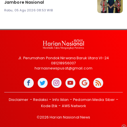
Jambore Nasional
Rabu, 05 Agu 2026 08:53 WIB
Jl. Perumahan Pondok Nirwana Baruk Utara VI-24
081218956007
harnasnewspusat@gmail.com
Disclaimer
Redaksi
Info Iklan
Pedoman Media Siber
Kode Etik
AWS Network
©2026 Harian Nasional News