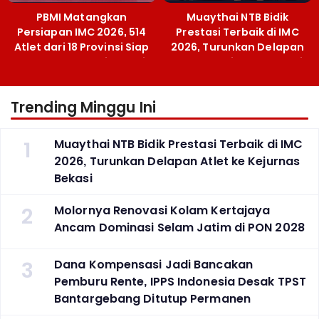
PBMI Matangkan
Muaythai NTB Bidik
Persiapan IMC 2026, 514
Prestasi Terbaik di IMC
Atlet dari 18 Provinsi Siap
2026, Turunkan Delapan
Berlaga Besok di Bekasi
Atlet ke Kejurnas Bekasi
Trending Minggu Ini
1
Muaythai NTB Bidik Prestasi Terbaik di IMC
2026, Turunkan Delapan Atlet ke Kejurnas
Bekasi
2
Molornya Renovasi Kolam Kertajaya
Ancam Dominasi Selam Jatim di PON 2028
3
Dana Kompensasi Jadi Bancakan
Pemburu Rente, IPPS Indonesia Desak TPST
Bantargebang Ditutup Permanen