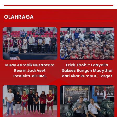
OLAHRAGA
Muay Aerobik Nusantara
Erick Thohir: LaNyalla
Resmi Jadi Aset
Sukses Bangun Muaythai
Intelektual PBMI,
dari Akar Rumput, Target
Menpora Sebut
Emas SEA Games
Terobosan Bangun
Grassroots