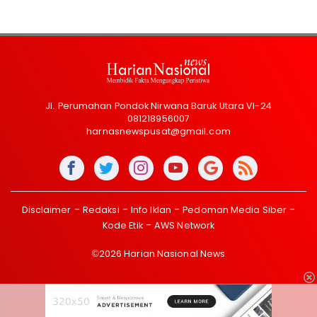
Jl. Perumahan Pondok Nirwana Baruk Utara VI-24
081218956007
harnasnewspusat@gmail.com
Disclaimer
Redaksi
Info Iklan
Pedoman Media Siber
Kode Etik
AWS Network
©2026 Harian Nasional News