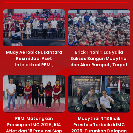
Muay Aerobik Nusantara
Erick Thohir: LaNyalla
Resmi Jadi Aset
Sukses Bangun Muaythai
Intelektual PBMI,
dari Akar Rumput, Target
Menpora Sebut
Emas SEA Games
Terobosan Bangun
Grassroots
PBMI Matangkan
Muaythai NTB Bidik
Persiapan IMC 2026, 514
Prestasi Terbaik di IMC
Atlet dari 18 Provinsi Siap
2026, Turunkan Delapan