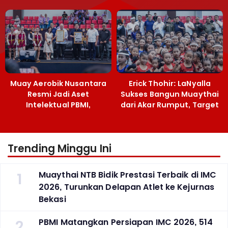
Muaythai Jatim
Muay Aerobik Nusantara
Erick Thohir: LaNyalla
Resmi Jadi Aset
Sukses Bangun Muaythai
Intelektual PBMI,
dari Akar Rumput, Target
Menpora Sebut
Emas SEA Games
Terobosan Bangun
Grassroots
Trending Minggu Ini
1
Muaythai NTB Bidik Prestasi Terbaik di IMC
2026, Turunkan Delapan Atlet ke Kejurnas
Bekasi
2
PBMI Matangkan Persiapan IMC 2026, 514