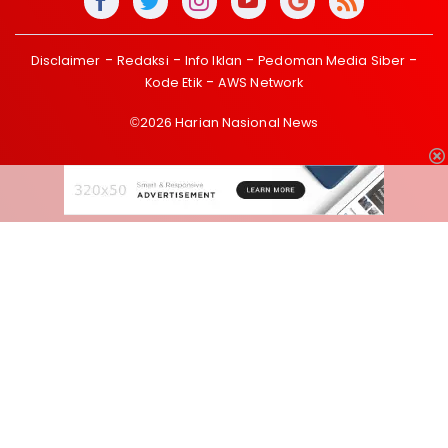
Disclaimer
Redaksi
Info Iklan
Pedoman Media Siber
Kode Etik
AWS Network
©2026 Harian Nasional News