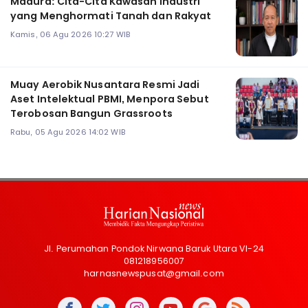
Madura: Cita-Cita Kawasan Industri
yang Menghormati Tanah dan Rakyat
Kamis, 06 Agu 2026 10:27 WIB
Muay Aerobik Nusantara Resmi Jadi
Aset Intelektual PBMI, Menpora Sebut
Terobosan Bangun Grassroots
Rabu, 05 Agu 2026 14:02 WIB
Jl. Perumahan Pondok Nirwana Baruk Utara VI-24
081218956007
harnasnewspusat@gmail.com