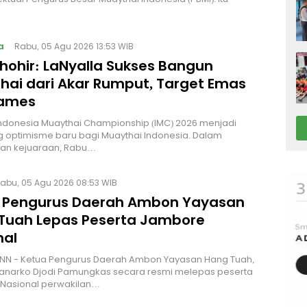
a
Rabu, 05 Agu 2026 13:53 WIB
Thohir: LaNyalla Sukses Bangun
hai dari Akar Rumput, Target Emas
Games
Indonesia Muaythai Championship (IMC) 2026 menjadi
 optimisme baru bagi Muaythai Indonesia. Dalam
n kejuaraan, Rabu…
abu, 05 Agu 2026 08:53 WIB
 Pengurus Daerah Ambon Yayasan
Tuah Lepas Peserta Jambore
nal
NN - Ketua Pengurus Daerah Ambon Yayasan Hang Tuah,
Hanarko Djodi Pamungkas secara resmi melepas peserta
Nasional perwakilan…