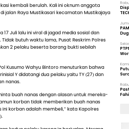
Rabu
kasi kembali berulah. Kali ini oknum anggota
Disp
jalan Raya Mustikasari kecamatan Mustikajaya
TEC
Dip
Juma
PAM 
7 Juli lalu ini viral di jagad media sosial dan
Dug
Tidak butuh waktu lama, Pusat Reskrim Polres
Selas
an 2 pelaku beserta barang bukti sebilah
PTP
Wor
Kami
 Pol Kusumo Wahyu Bintoro menuturkan bahwa
Putu
nisial Y didatangi dua pelaku yaitu TY (27) dan
Sur
Dok
an nanas.
Rabu
Pas
minta buah nanas dengan alasan untuk mereka-
Fah
Moj
namun korban tidak memberikan buah nanas
ini korban adalah membeli," kata Kapolres
).