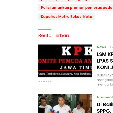
Polisi amankan preman pemeras ped
Kapolres Metro Bekasi Kota
Berita Terbaru
News
1
LSM KP
LPAS 
KONI 
SURABAYA
mengatas
menuai kr
Nasional
Di Ba
SPPG, 