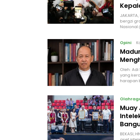
Kepal
JAKARTA, 
bergzi gr
Nasional
Opini
K
Madur
Mengh
Oleh: Adi
yang kera
harapan 
Olahrag
Muay 
Intel
Bangu
BEKASI, H
aset intel