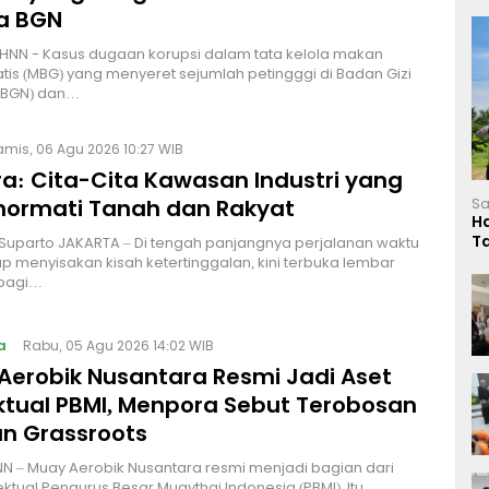
a BGN
HNN - Kasus dugaan korupsi dalam tata kelola makan
atis (MBG) yang menyeret sejumlah petingggi di Badan Gizi
 (BGN) dan…
amis, 06 Agu 2026 10:27 WIB
a: Cita-Cita Kawasan Industri yang
ormati Tanah dan Rakyat
Sa
H
T
 Suparto JAKARTA – Di tengah panjangnya perjalanan waktu
L
p menyisakan kisah ketertinggalan, kini terbuka lembar
bagi…
a
Rabu, 05 Agu 2026 14:02 WIB
Aerobik Nusantara Resmi Jadi Aset
ektual PBMI, Menpora Sebut Terobosan
n Grassroots
NN – Muay Aerobik Nusantara resmi menjadi bagian dari
ektual Pengurus Besar Muaythai Indonesia (PBMI). Itu