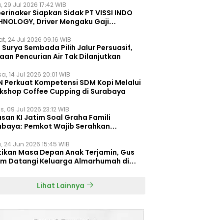
, 29 Jul 2026 17:42 WIB
erinaker Siapkan Sidak PT VISSI INDO
HNOLOGY, Driver Mengaku Gaji
otong Rp3 Juta
t, 24 Jul 2026 09:16 WIB
Surya Sembada Pilih Jalur Persuasif,
aan Pencurian Air Tak Dilanjutkan
a, 14 Jul 2026 20:01 WIB
N Perkuat Kompetensi SDM Kopi Melalui
kshop Coffee Cupping di Surabaya
s, 09 Jul 2026 23:12 WIB
san KI Jatim Soal Graha Famili
abaya: Pemkot Wajib Serahkan
umen Re-planning PT SAS
, 24 Jun 2026 15:45 WIB
tikan Masa Depan Anak Terjamin, Gus
im Datangi Keluarga Almarhumah di
orembun
Lihat Lainnya