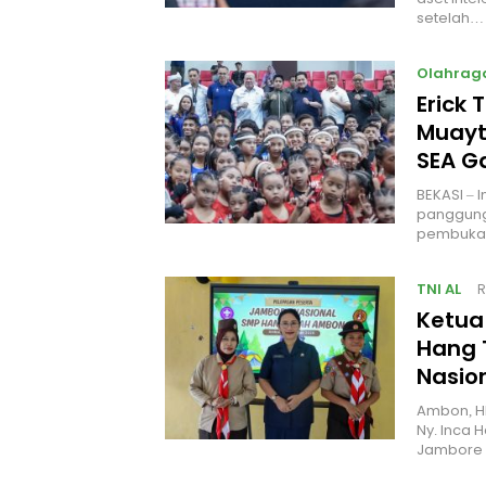
setelah…
Olahrag
Erick 
Muayt
SEA 
BEKASI – 
panggung
pembukaa
TNI AL
R
Ketua
Hang 
Nasio
Ambon, H
Ny. Inca 
Jambore 