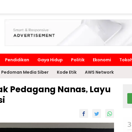
Pendidikan
Gaya Hidup
Politik
Ekonomi
Toko
Pedoman Media Siber
Kode Etik
AWS Network
lak Pedagang Nanas, Layu
si