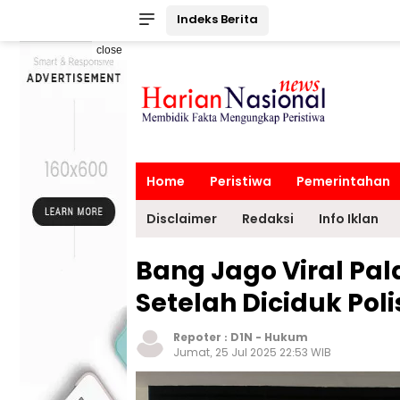
Indeks Berita
close
Home
Peristiwa
Pemerintahan
Disclaimer
Redaksi
Info Iklan
Bang Jago Viral Pa
Setelah Diciduk Poli
Repoter :
D1N
-
Hukum
Jumat, 25 Jul 2025 22:53 WIB