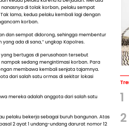
an kedua pelaku karena ia berjualan. Merasa
 nanasnya di tolak korban, pelaku sempat
 Tak lama, kedua pelaku kembali lagi dengan
ngancam korban.
an dan sempat didorong, sehingga membentur
n yang ada di sana," ungkap Kapolres.
 yang bertugas di perusahaan tersebut
 nampak sedang mengintimasi korban. Para
dengan membawa kembali senjata tajamnya.
a dari salah satu ormas di sekitar lokasi
Tre
1
a mereka adalah anggota dari salah satu
2
au pelaku bekerja sebagai buruh bangunan. Atas
 pasal 2 ayat 1 undang-undang darurat nomor 12