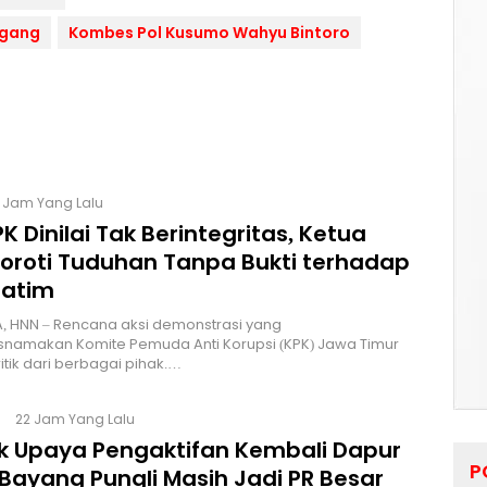
agang
Kombes Pol Kusumo Wahyu Bintoro
5 Jam Yang Lalu
K Dinilai Tak Berintegritas, Ketua
Soroti Tuduhan Tanpa Bukti terhadap
Jatim
, HNN – Rencana aksi demonstrasi yang
namakan Komite Pemuda Anti Korupsi (KPK) Jawa Timur
itik dari berbagai pihak.…
22 Jam Yang Lalu
lik Upaya Pengaktifan Kembali Dapur
P
Bayang Pungli Masih Jadi PR Besar