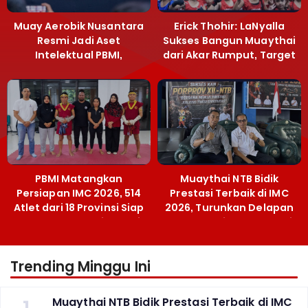
Muay Aerobik Nusantara
Erick Thohir: LaNyalla
Resmi Jadi Aset
Sukses Bangun Muaythai
Intelektual PBMI,
dari Akar Rumput, Target
Menpora Sebut
Emas SEA Games
Terobosan Bangun
Grassroots
PBMI Matangkan
Muaythai NTB Bidik
Persiapan IMC 2026, 514
Prestasi Terbaik di IMC
Atlet dari 18 Provinsi Siap
2026, Turunkan Delapan
Berlaga Besok di Bekasi
Atlet ke Kejurnas Bekasi
Trending Minggu Ini
1
Muaythai NTB Bidik Prestasi Terbaik di IMC