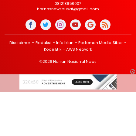
081218956007
harnasnewspusat@gmail.com
Disclaimer
Redaksi
Info Iklan
Pedoman Media Siber
Kode Etik
AWS Network
©2026 Harian Nasional News