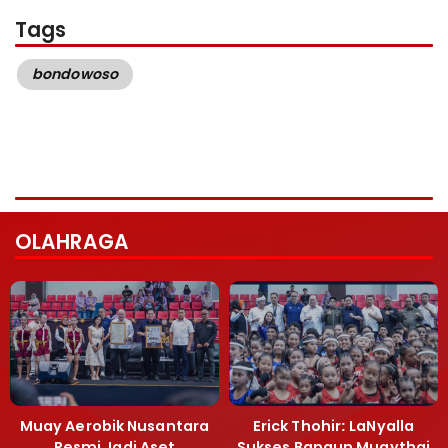
Tags
bondowoso
OLAHRAGA
Muay Aerobik Nusantara
Erick Thohir: LaNyalla
Resmi Jadi Aset
Sukses Bangun Muaythai