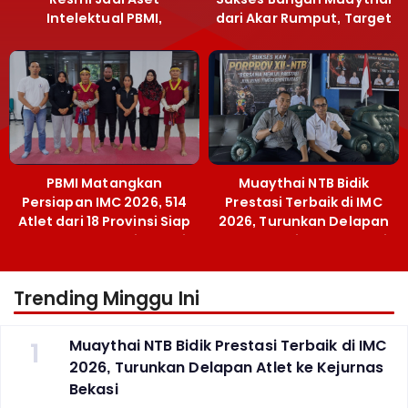
Intelektual PBMI,
dari Akar Rumput, Target
Menpora Sebut
Emas SEA Games
Terobosan Bangun
Grassroots
PBMI Matangkan
Muaythai NTB Bidik
Persiapan IMC 2026, 514
Prestasi Terbaik di IMC
Atlet dari 18 Provinsi Siap
2026, Turunkan Delapan
Berlaga Besok di Bekasi
Atlet ke Kejurnas Bekasi
Trending Minggu Ini
1
Muaythai NTB Bidik Prestasi Terbaik di IMC
2026, Turunkan Delapan Atlet ke Kejurnas
Bekasi