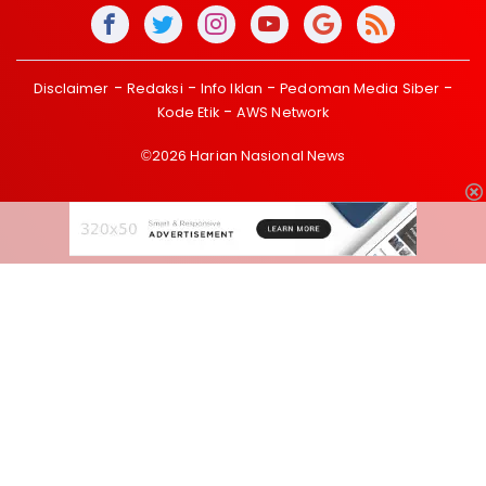
Disclaimer
Redaksi
Info Iklan
Pedoman Media Siber
Kode Etik
AWS Network
©2026 Harian Nasional News