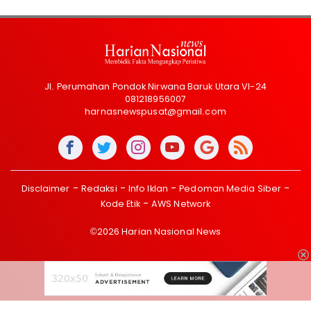
Jl. Perumahan Pondok Nirwana Baruk Utara VI-24
081218956007
harnasnewspusat@gmail.com
Disclaimer
Redaksi
Info Iklan
Pedoman Media Siber
Kode Etik
AWS Network
©2026 Harian Nasional News