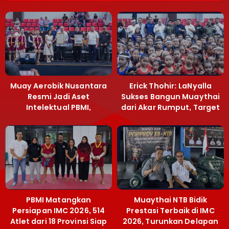
Muay Aerobik Nusantara
Erick Thohir: LaNyalla
Resmi Jadi Aset
Sukses Bangun Muaythai
Intelektual PBMI,
dari Akar Rumput, Target
Menpora Sebut
Emas SEA Games
Terobosan Bangun
Grassroots
PBMI Matangkan
Muaythai NTB Bidik
Persiapan IMC 2026, 514
Prestasi Terbaik di IMC
Atlet dari 18 Provinsi Siap
2026, Turunkan Delapan