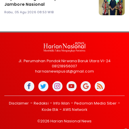
Jambore Nasional
Rabu, 05 Agu 2026 08:53 WIB
Jl. Perumahan Pondok Nirwana Baruk Utara VI-24
081218956007
harnasnewspusat@gmail.com
Disclaimer
Redaksi
Info Iklan
Pedoman Media Siber
Kode Etik
AWS Network
©2026 Harian Nasional News