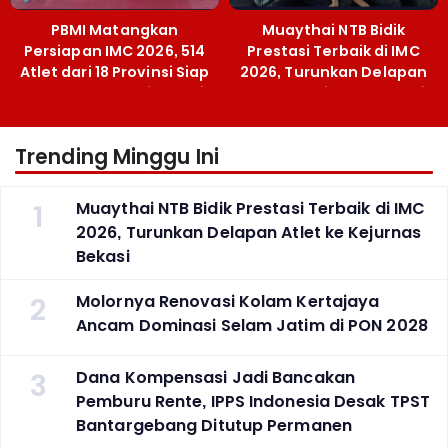
PBMI Matangkan
Muaythai NTB Bidik
Persiapan IMC 2026, 514
Prestasi Terbaik di IMC
Atlet dari 18 Provinsi Siap
2026, Turunkan Delapan
Berlaga Besok di Bekasi
Atlet ke Kejurnas Bekasi
Trending Minggu Ini
1
Muaythai NTB Bidik Prestasi Terbaik di IMC
2026, Turunkan Delapan Atlet ke Kejurnas
Bekasi
2
Molornya Renovasi Kolam Kertajaya
Ancam Dominasi Selam Jatim di PON 2028
3
Dana Kompensasi Jadi Bancakan
Pemburu Rente, IPPS Indonesia Desak TPST
Bantargebang Ditutup Permanen