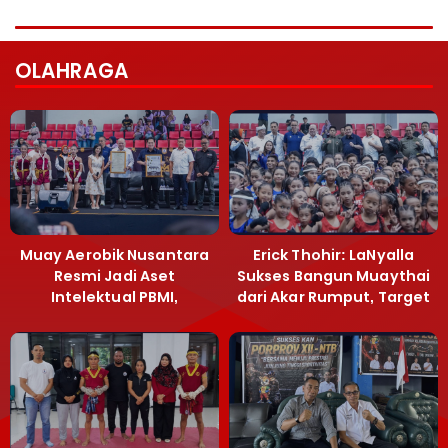
OLAHRAGA
Muay Aerobik Nusantara
Erick Thohir: LaNyalla
Resmi Jadi Aset
Sukses Bangun Muaythai
Intelektual PBMI,
dari Akar Rumput, Target
Menpora Sebut
Emas SEA Games
Terobosan Bangun
Grassroots