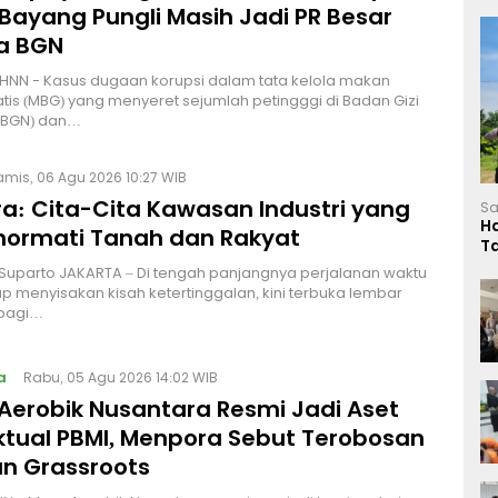
Bayang Pungli Masih Jadi PR Besar
a BGN
HNN - Kasus dugaan korupsi dalam tata kelola makan
atis (MBG) yang menyeret sejumlah petingggi di Badan Gizi
 (BGN) dan…
amis, 06 Agu 2026 10:27 WIB
a: Cita-Cita Kawasan Industri yang
Sa
H
ormati Tanah dan Rakyat
T
L
 Suparto JAKARTA – Di tengah panjangnya perjalanan waktu
p menyisakan kisah ketertinggalan, kini terbuka lembar
bagi…
a
Rabu, 05 Agu 2026 14:02 WIB
Aerobik Nusantara Resmi Jadi Aset
ektual PBMI, Menpora Sebut Terobosan
n Grassroots