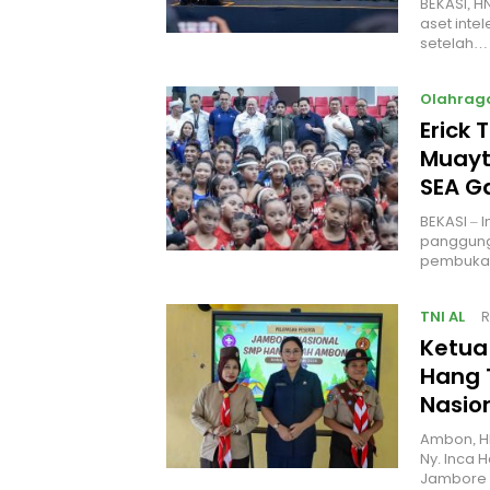
BEKASI, H
aset intel
setelah…
Olahrag
Erick 
Muayt
SEA 
BEKASI – 
panggung
pembukaa
TNI AL
R
Ketua
Hang 
Nasio
Ambon, H
Ny. Inca 
Jambore 