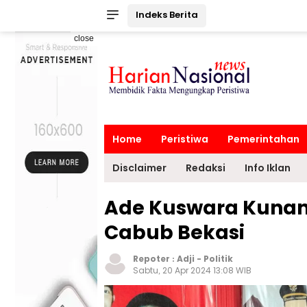
Indeks Berita
close
Home
Peristiwa
Pemerintahan
Disclaimer
Redaksi
Info Iklan
Ade Kuswara Kunan
Cabub Bekasi
Repoter :
Adji
-
Politik
Sabtu, 20 Apr 2024 13:08 WIB