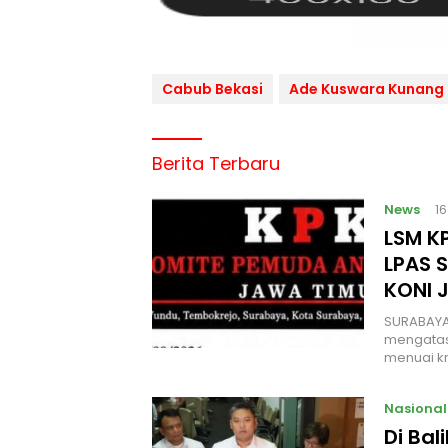
Cabub Bekasi
Ade Kuswara Kunang
Berita Terbaru
News
1
LSM KP
LPAS 
KONI 
SURABAYA
mengatas
menuai kr
Nasional
Di Ba