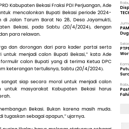
Rabu
RD Kabupaten Bekasi Fraksi PDI Perjuangan, Ade
Disp
untuk mencalonkan Bupati Bekasi periode 2024-
TEC
Dip
n di Jalan Tarum Barat No 28, Desa Jayamukti,
Juma
ten Bekasi, pada Sabtu (20/4/2024), dengan
PAM 
Dug
 dan para relawan.
Selas
arga dan dorongan dari para kader partai serta
PTP
Wor
i untuk menjadi calon Bupati Bekasi,” kata Ade
ormulir calon Bupati yang di terima Ketua DPC
Kami
am keterangan tertulisnya, Sabtu (20/4/2024).
Putu
Sur
Dok
sangat siap secara moral untuk menjadi calon
Rabu
an untuk masyarakat Kabupaten Bekasi harus
Pas
Fah
erah.
Moj
 membangun Bekasi. Bukan karena masih muda.
di tugaskan sebagai apapun,” ujarnya.