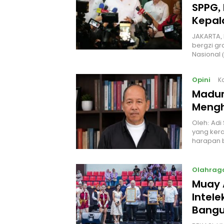
SPPG, 
Kepal
JAKARTA, 
bergzi gr
Nasional
Opini
K
Madur
Mengh
Oleh: Adi
yang kera
harapan 
Olahrag
Muay 
Intel
Bangu