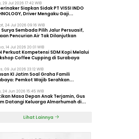
, 29 Jul 2026 17:42 WIB
erinaker Siapkan Sidak PT VISSI INDO
HNOLOGY, Driver Mengaku Gaji
otong Rp3 Juta
t, 24 Jul 2026 09:16 WIB
Surya Sembada Pilih Jalur Persuasif,
aan Pencurian Air Tak Dilanjutkan
a, 14 Jul 2026 20:01 WIB
N Perkuat Kompetensi SDM Kopi Melalui
kshop Coffee Cupping di Surabaya
s, 09 Jul 2026 23:12 WIB
san KI Jatim Soal Graha Famili
abaya: Pemkot Wajib Serahkan
umen Re-planning PT SAS
, 24 Jun 2026 15:45 WIB
tikan Masa Depan Anak Terjamin, Gus
im Datangi Keluarga Almarhumah di
orembun
Lihat Lainnya