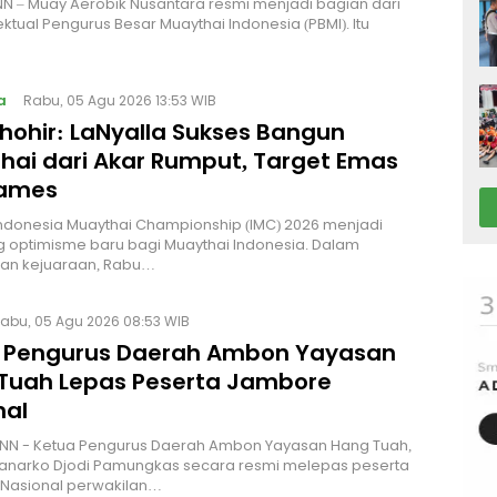
NN – Muay Aerobik Nusantara resmi menjadi bagian dari
ektual Pengurus Besar Muaythai Indonesia (PBMI). Itu
a
Rabu, 05 Agu 2026 13:53 WIB
Thohir: LaNyalla Sukses Bangun
hai dari Akar Rumput, Target Emas
Games
Indonesia Muaythai Championship (IMC) 2026 menjadi
 optimisme baru bagi Muaythai Indonesia. Dalam
n kejuaraan, Rabu…
abu, 05 Agu 2026 08:53 WIB
 Pengurus Daerah Ambon Yayasan
Tuah Lepas Peserta Jambore
nal
NN - Ketua Pengurus Daerah Ambon Yayasan Hang Tuah,
Hanarko Djodi Pamungkas secara resmi melepas peserta
Nasional perwakilan…