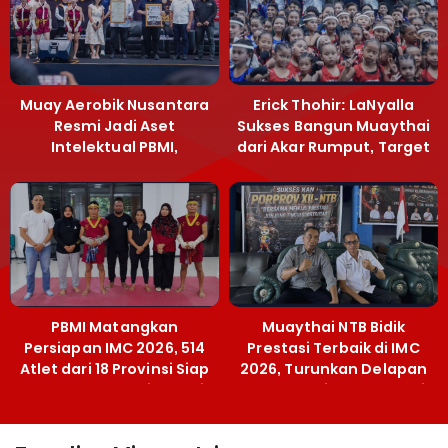
Muay Aerobik Nusantara
Erick Thohir: LaNyalla
Resmi Jadi Aset
Sukses Bangun Muaythai
Intelektual PBMI,
dari Akar Rumput, Target
Menpora Sebut
Emas SEA Games
Terobosan Bangun
Grassroots
PBMI Matangkan
Muaythai NTB Bidik
Persiapan IMC 2026, 514
Prestasi Terbaik di IMC
Atlet dari 18 Provinsi Siap
2026, Turunkan Delapan
Berlaga Besok di Bekasi
Atlet ke Kejurnas Bekasi