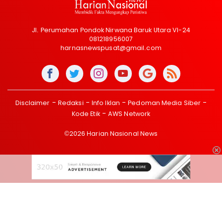
Jl. Perumahan Pondok Nirwana Baruk Utara VI-24
081218956007
harnasnewspusat@gmail.com
Disclaimer
Redaksi
Info Iklan
Pedoman Media Siber
Kode Etik
AWS Network
©2026 Harian Nasional News