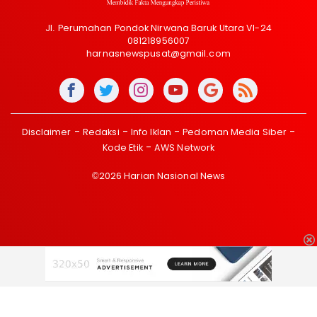
Jl. Perumahan Pondok Nirwana Baruk Utara VI-24
081218956007
harnasnewspusat@gmail.com
Disclaimer
Redaksi
Info Iklan
Pedoman Media Siber
Kode Etik
AWS Network
©2026 Harian Nasional News