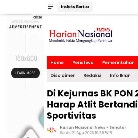
Indeks Berita
close
Home
Peristiwa
Pemerintahan
Disclaimer
Redaksi
Info Iklan
Di Kejurnas BK PON 
Harap Atlit Bertand
Sportivitas
Harian Nasional News
-
Senator
Senin, 21 Agu 2023 19:35 WIB