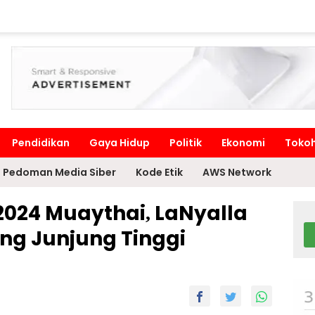
Pendidikan
Gaya Hidup
Politik
Ekonomi
Toko
Pedoman Media Siber
Kode Etik
AWS Network
2024 Muaythai, LaNyalla
ing Junjung Tinggi