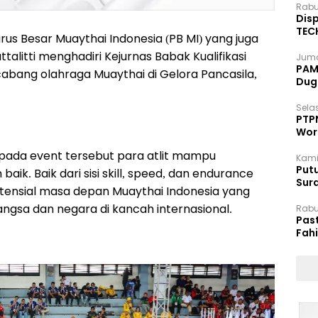
Rabu
Disp
TEC
s Besar Muaythai Indonesia (PB MI) yang juga
Dip
alitti menghadiri Kejurnas Babak Kualifikasi
Juma
PAM 
abang olahraga Muaythai di Gelora Pancasila,
Dug
Selas
PTP
Wor
pada event tersebut para atlit mampu
Kami
Putu
k. Baik dari sisi skill, speed, dan endurance
Sur
otensial masa depan Muaythai Indonesia yang
Dok
a dan negara di kancah internasional.
Rabu
Pas
Fah
Moj