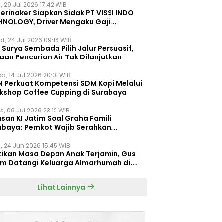
, 29 Jul 2026 17:42 WIB
erinaker Siapkan Sidak PT VISSI INDO
HNOLOGY, Driver Mengaku Gaji
otong Rp3 Juta
t, 24 Jul 2026 09:16 WIB
Surya Sembada Pilih Jalur Persuasif,
aan Pencurian Air Tak Dilanjutkan
a, 14 Jul 2026 20:01 WIB
N Perkuat Kompetensi SDM Kopi Melalui
kshop Coffee Cupping di Surabaya
s, 09 Jul 2026 23:12 WIB
san KI Jatim Soal Graha Famili
abaya: Pemkot Wajib Serahkan
umen Re-planning PT SAS
, 24 Jun 2026 15:45 WIB
tikan Masa Depan Anak Terjamin, Gus
im Datangi Keluarga Almarhumah di
orembun
Lihat Lainnya