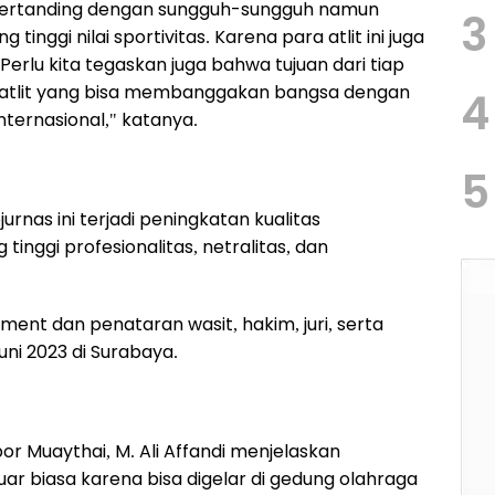
t bertanding dengan sungguh-sungguh namun
3
tinggi nilai sportivitas. Karena para atlit ini juga
erlu kita tegaskan juga bahwa tujuan dari tiap
n atlit yang bisa membanggakan bangsa dengan
4
ternasional," katanya.
5
jurnas ini terjadi peningkatan kualitas
inggi profesionalitas, netralitas, dan
ent dan penataran wasit, hakim, juri, serta
uni 2023 di Surabaya.
r Muaythai, M. Ali Affandi menjelaskan
luar biasa karena bisa digelar di gedung olahraga