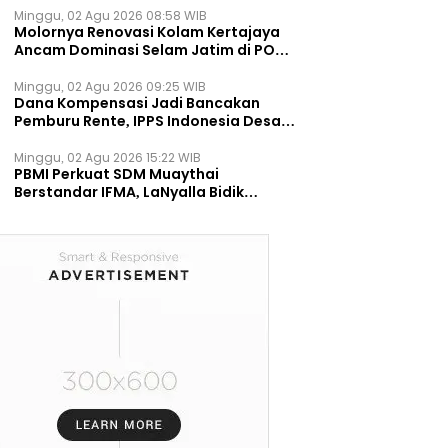
Minggu, 02 Agu 2026 08:58 WIB
Molornya Renovasi Kolam Kertajaya
Ancam Dominasi Selam Jatim di PON
2028
Minggu, 02 Agu 2026 09:25 WIB
Dana Kompensasi Jadi Bancakan
Pemburu Rente, IPPS Indonesia Desak
TPST Bantargebang Ditutup
Permanen
Minggu, 02 Agu 2026 15:22 WIB
PBMI Perkuat SDM Muaythai
Berstandar IFMA, LaNyalla Bidik
Prestasi Dunia