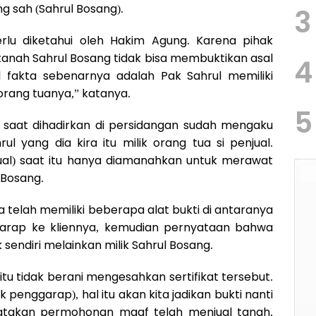
g sah (Sahrul Bosang).
3
rlu diketahui oleh Hakim Agung. Karena pihak
tanah Sahrul Bosang tidak bisa membuktikan asal
4
l fakta sebenarnya adalah Pak Sahrul memiliki
 orang tuanya,” katanya.
5
 saat dihadirkan di persidangan sudah mengaku
rul yang dia kira itu milik orang tua si penjual.
ual) saat itu hanya diamanahkan untuk merawat
 Bosang.
ga telah memiliki beberapa alat bukti di antaranya
garap ke kliennya, kemudian pernyataan bahwa
 sendiri melainkan milik Sahrul Bosang.
tu tidak berani mengesahkan sertifikat tersebut.
 penggarap), hal itu akan kita jadikan bukti nanti
gatakan permohonan maaf telah menjual tanah,