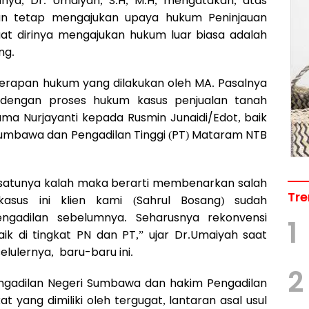
nya, Dr. Umaiyah, S.H, M.H, mengatakan, atas
an tetap mengajukan upaya hukum Peninjauan
uat dirinya mengajukan hukum luar biasa adalah
ng.
rapan hukum yang dilakukan oleh MA. Pasalnya
 dengan proses hukum kasus penjualan tanah
ma Nurjayanti kepada Rusmin Junaidi/Edot, baik
) Sumbawa dan Pengadilan Tinggi (PT) Mataram NTB
 satunya kalah maka berarti membenarkan salah
Tre
sus ini klien kami (Sahrul Bosang) sudah
gadilan sebelumnya. Seharusnya rekonvensi
1
k di tingkat PN dan PT,” ujar Dr.Umaiyah saat
lulernya, baru-baru ini.
2
ngadilan Negeri Sumbawa dan hakim Pengadilan
t yang dimiliki oleh tergugat, lantaran asal usul