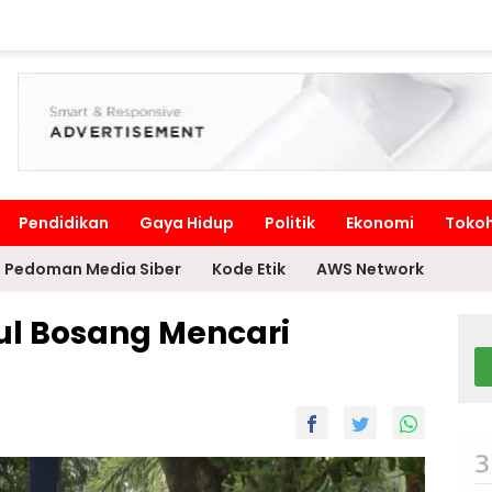
Pendidikan
Gaya Hidup
Politik
Ekonomi
Toko
Pedoman Media Siber
Kode Etik
AWS Network
ul Bosang Mencari