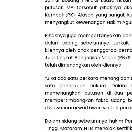
Sahrul Bosang melalui kuasa hukum
putusan MA tersebut pihaknya ak
Kembali (PK). Alasan yang sangat k
menyangkut kewenangan Hakim Agu
Pihaknya juga mempertanyakan pene
dalam sidang sebelumnya, terkait
kliennya oleh anak penggarap berna
itu di tingkat Pengadilan Negeri (PN
telah dimenangkan oleh kliennya.
“Jika ada satu perkara menang dan
satu penerapan hukum. Dalam ka
memenangkan putusan di dua pen
mempertimbangkan fakta sidang bai
diwawancarai wartawan via telepon se
Dalam sidang sebelumnya hakim Pe
Tinggi Mataram NTB menolak sertifika