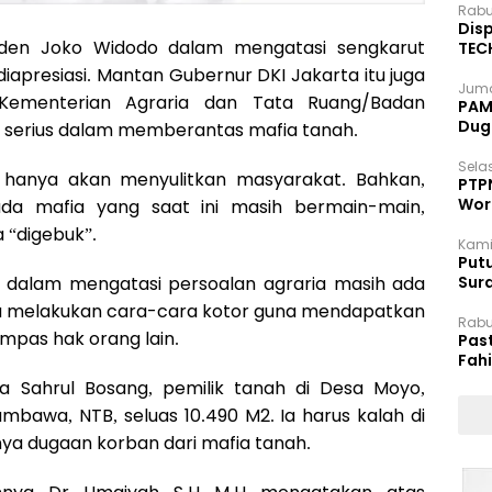
Rabu
Disp
iden Joko Widodo dalam mengatasi sengkarut
TEC
Dip
diapresiasi. Mantan Gubernur DKI Jakarta itu juga
Juma
Kementerian Agraria dan Tata Ruang/Badan
PAM 
Dug
k serius dalam memberantas mafia tanah.
Selas
h hanya akan menyulitkan masyarakat. Bahkan,
PTP
Wor
da mafia yang saat ini masih bermain-main,
 “digebuk”.
Kami
Putu
 dalam mengatasi persoalan agraria masih ada
Sur
Dok
ja melakukan cara-cara kotor guna mendapatkan
Rabu
mpas hak orang lain.
Pas
Fah
Moj
a Sahrul Bosang, pemilik tanah di Desa Moyo,
bawa, NTB, seluas 10.490 M2. Ia harus kalah di
a dugaan korban dari mafia tanah.