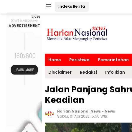
Indeks Berita
close
Home
Peristiwa
Pemerintahan
Disclaimer
Redaksi
Info Iklan
Jalan Panjang Sahr
Keadilan
Harian Nasional News
-
News
Sabtu, 01 Apr 2023 15:56 WIB