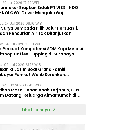
, 29 Jul 2026 17:42 WIB
erinaker Siapkan Sidak PT VISSI INDO
HNOLOGY, Driver Mengaku Gaji
otong Rp3 Juta
t, 24 Jul 2026 09:16 WIB
Surya Sembada Pilih Jalur Persuasif,
aan Pencurian Air Tak Dilanjutkan
a, 14 Jul 2026 20:01 WIB
N Perkuat Kompetensi SDM Kopi Melalui
kshop Coffee Cupping di Surabaya
s, 09 Jul 2026 23:12 WIB
san KI Jatim Soal Graha Famili
abaya: Pemkot Wajib Serahkan
umen Re-planning PT SAS
, 24 Jun 2026 15:45 WIB
tikan Masa Depan Anak Terjamin, Gus
im Datangi Keluarga Almarhumah di
orembun
Lihat Lainnya