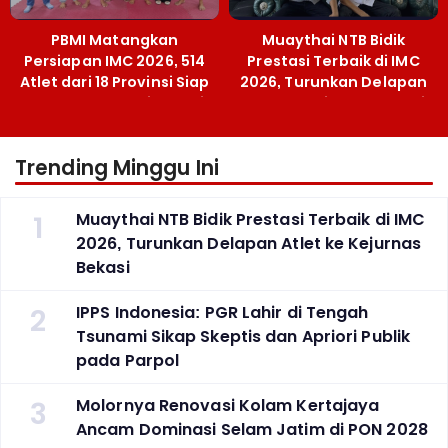
PBMI Matangkan
Muaythai NTB Bidik
Persiapan IMC 2026, 514
Prestasi Terbaik di IMC
Atlet dari 18 Provinsi Siap
2026, Turunkan Delapan
Berlaga Besok di Bekasi
Atlet ke Kejurnas Bekasi
Trending Minggu Ini
1
Muaythai NTB Bidik Prestasi Terbaik di IMC
2026, Turunkan Delapan Atlet ke Kejurnas
Bekasi
2
IPPS Indonesia: PGR Lahir di Tengah
Tsunami Sikap Skeptis dan Apriori Publik
pada Parpol
3
Molornya Renovasi Kolam Kertajaya
Ancam Dominasi Selam Jatim di PON 2028