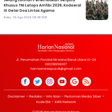
Jelang Latihan Penembakan Senjata
Khusus TNI Latops Amfibi 2026, Kodaeral
IX Gelar Doa Lintas Agama
Rabu, 05 Agu 2026 08:48 WIB
Jl. Perumahan Pondok Nirwana Baruk Utara VI-24
081218956007
harnasnewspusat@gmail.com
Disclaimer
Redaksi
Info Iklan
Pedoman Media Siber
Kode Etik
AWS Network
©2026 Harian Nasional News