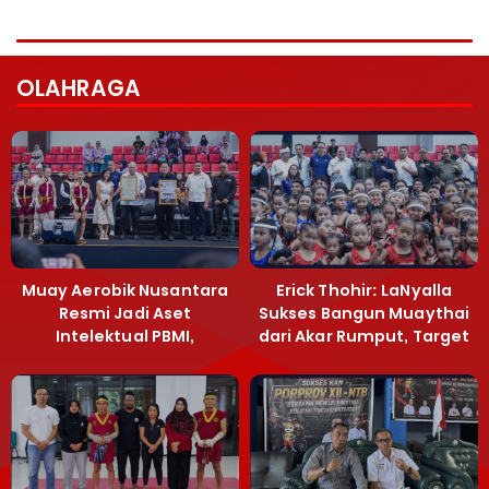
OLAHRAGA
Muay Aerobik Nusantara
Erick Thohir: LaNyalla
Resmi Jadi Aset
Sukses Bangun Muaythai
Intelektual PBMI,
dari Akar Rumput, Target
Menpora Sebut
Emas SEA Games
Terobosan Bangun
Grassroots