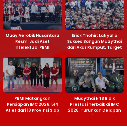
Muay Aerobik Nusantara
Erick Thohir: LaNyalla
Resmi Jadi Aset
Sukses Bangun Muaythai
Intelektual PBMI,
dari Akar Rumput, Target
Menpora Sebut
Emas SEA Games
Terobosan Bangun
Grassroots
PBMI Matangkan
Muaythai NTB Bidik
Persiapan IMC 2026, 514
Prestasi Terbaik di IMC
Atlet dari 18 Provinsi Siap
2026, Turunkan Delapan
Berlaga Besok di Bekasi
Atlet ke Kejurnas Bekasi