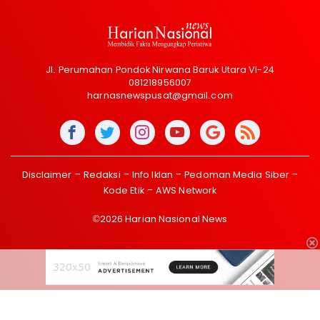
Jl. Perumahan Pondok Nirwana Baruk Utara VI-24
081218956007
harnasnewspusat@gmail.com
Disclaimer
Redaksi
Info Iklan
Pedoman Media Siber
Kode Etik
AWS Network
©2026 Harian Nasional News