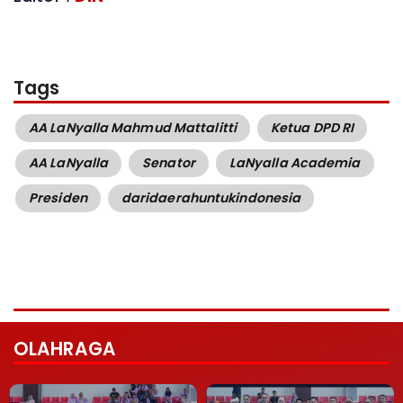
Tags
AA LaNyalla Mahmud Mattalitti
Ketua DPD RI
AA LaNyalla
Senator
LaNyalla Academia
Presiden
daridaerahuntukindonesia
OLAHRAGA