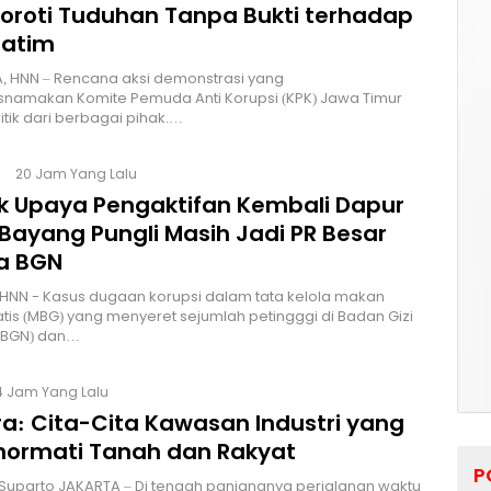
Soroti Tuduhan Tanpa Bukti terhadap
Jatim
, HNN – Rencana aksi demonstrasi yang
namakan Komite Pemuda Anti Korupsi (KPK) Jawa Timur
itik dari berbagai pihak.…
20 Jam Yang Lalu
lik Upaya Pengaktifan Kembali Dapur
Bayang Pungli Masih Jadi PR Besar
a BGN
HNN - Kasus dugaan korupsi dalam tata kelola makan
atis (MBG) yang menyeret sejumlah petingggi di Badan Gizi
 (BGN) dan…
4 Jam Yang Lalu
a: Cita-Cita Kawasan Industri yang
ormati Tanah dan Rakyat
P
 Suparto JAKARTA – Di tengah panjangnya perjalanan waktu