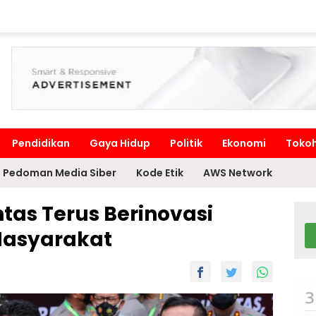
Pendidikan
Gaya Hidup
Politik
Ekonomi
Toko
Pedoman Media Siber
Kode Etik
AWS Network
ntas Terus Berinovasi
Masyarakat