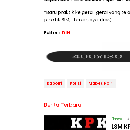
"Baru praktik ke gerai-gerai yang tela
praktik SIM," terangnya. (Ims)
Editor :
D1N
kapolri
Polisi
Mabes Polri
Berita Terbaru
News
1
LSM KP