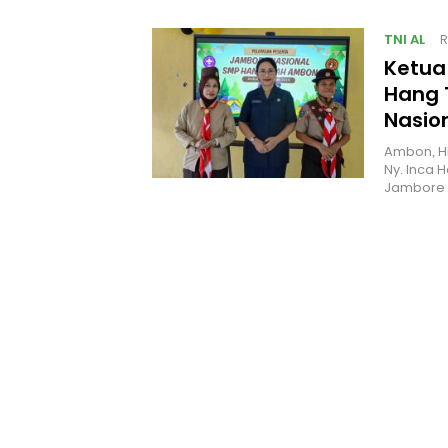
TNI AL
R
Ketua
Hang 
Nasio
Ambon, H
Ny. Inca 
Jambore 