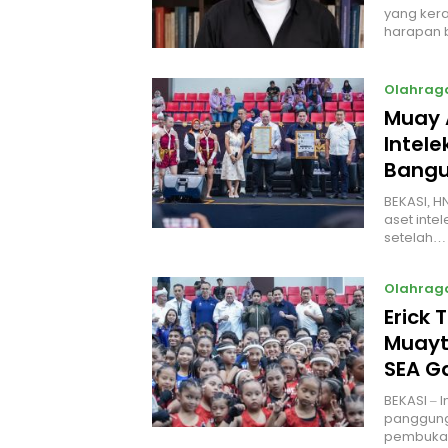
yang kera
harapan 
Olahrag
Muay 
Intel
Bangu
BEKASI, H
aset intel
setelah…
Olahrag
Erick 
Muayt
SEA 
BEKASI – 
panggung
pembukaa