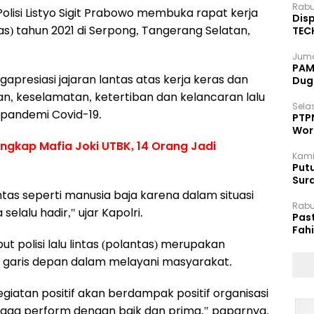
Rabu
lisi Listyo Sigit Prabowo membuka rapat kerja
Disp
antas) tahun 2021 di Serpong, Tangerang Selatan,
TEC
Dip
Juma
PAM 
apresiasi jajaran lantas atas kerja keras dan
Dug
 keselamatan, ketertiban dan kelancaran lalu
Selas
h pandemi Covid-19.
PTP
Wor
ngkap Mafia Joki UTBK, 14 Orang Jadi
Kami
Putu
Sur
Dok
tas seperti manusia baja karena dalam situasi
Rabu
elalu hadir," ujar Kapolri.
Pas
Fah
Moj
t polisi lalu lintas (polantas) merupakan
di garis depan dalam melayani masyarakat.
giatan positif akan berdampak positif organisasi
a jaga perform dengan baik dan prima," paparnya.