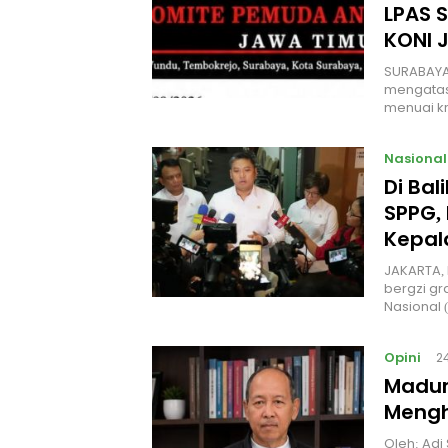
LPAS 
KONI 
SURABAYA
mengatas
menuai kr
Nasional
Di Ba
SPPG, 
Kepal
JAKARTA, 
bergzi gr
Nasional
Opini
2
Madur
Mengh
Oleh: Adi