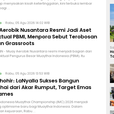
p menyisakan kisah ketertinggalan, kini terbuka lembar
bagi…
a
Rabu, 05 Agu 2026 14:02 WIB
Aerobik Nusantara Resmi Jadi Aset
ektual PBMI, Menpora Sebut Terobosan
n Grassroots
Sa
NN – Muay Aerobik Nusantara resmi menjadi bagian dari
H
ektual Pengurus Besar Muaythai Indonesia (PBMI). Itu
T
L
a
Rabu, 05 Agu 2026 13:53 WIB
Thohir: LaNyalla Sukses Bangun
hai dari Akar Rumput, Target Emas
Games
Indonesia Muaythai Championship (IMC) 2026 menjadi
 optimisme baru bagi Muaythai Indonesia. Dalam
n kejuaraan, Rabu…