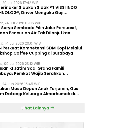
, 29 Jul 2026 17:42 WIB
erinaker Siapkan Sidak PT VISSI INDO
HNOLOGY, Driver Mengaku Gaji
otong Rp3 Juta
t, 24 Jul 2026 09:16 WIB
Surya Sembada Pilih Jalur Persuasif,
aan Pencurian Air Tak Dilanjutkan
a, 14 Jul 2026 20:01 WIB
N Perkuat Kompetensi SDM Kopi Melalui
kshop Coffee Cupping di Surabaya
s, 09 Jul 2026 23:12 WIB
san KI Jatim Soal Graha Famili
abaya: Pemkot Wajib Serahkan
umen Re-planning PT SAS
, 24 Jun 2026 15:45 WIB
tikan Masa Depan Anak Terjamin, Gus
im Datangi Keluarga Almarhumah di
orembun
Lihat Lainnya