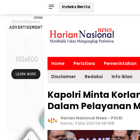
Indeks Berita
close
Home
Peristiwa
Pemerintahan
Disclaimer
Redaksi
Info Iklan
Kapolri Minta Korla
Dalam Pelayanan 
Harian Nasional News
-
POLRI
Kamis, 11 Mar 2021 09:48 WIB