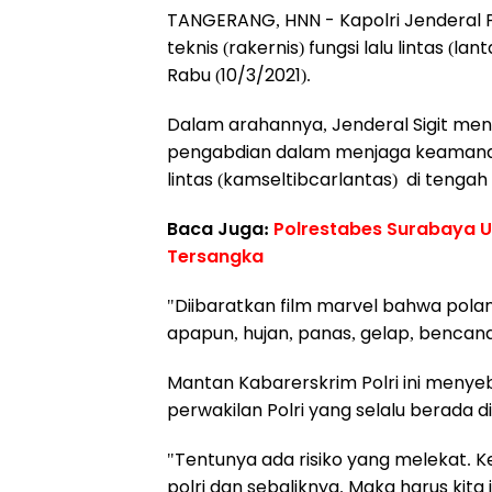
TANGERANG, HNN - Kapolri Jenderal Po
teknis (rakernis) fungsi lalu lintas (l
Rabu (10/3/2021).
Dalam arahannya, Jenderal Sigit meng
pengabdian dalam menjaga keamanan,
lintas (kamseltibcarlantas) di tenga
Baca Juga:
Polrestabes Surabaya U
Tersangka
"Diibaratkan film marvel bahwa polan
apapun, hujan, panas, gelap, bencana s
Mantan Kabarerskrim Polri ini menyebu
perwakilan Polri yang selalu berada 
"Tentunya ada risiko yang melekat. Ke
polri dan sebaliknya. Maka harus kit