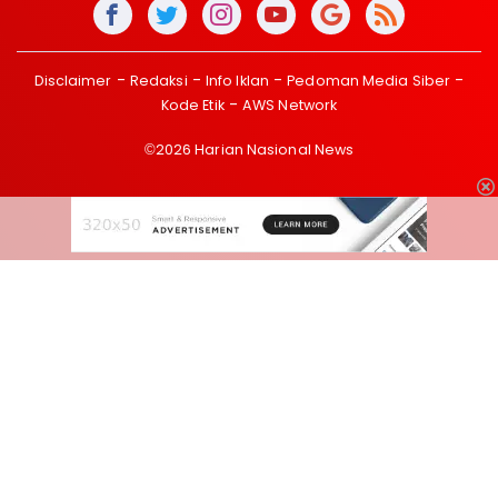
Disclaimer
Redaksi
Info Iklan
Pedoman Media Siber
Kode Etik
AWS Network
©2026 Harian Nasional News