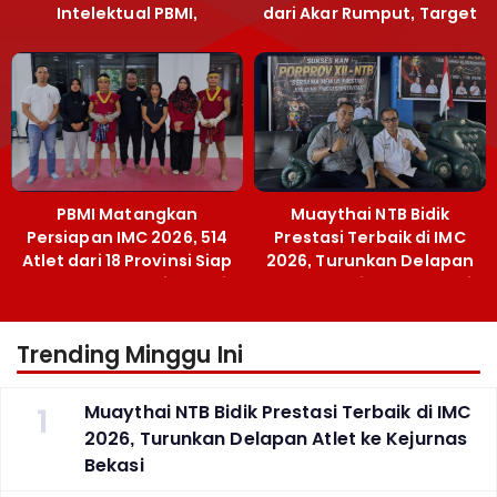
Intelektual PBMI,
dari Akar Rumput, Target
Menpora Sebut
Emas SEA Games
Terobosan Bangun
Grassroots
PBMI Matangkan
Muaythai NTB Bidik
Persiapan IMC 2026, 514
Prestasi Terbaik di IMC
Atlet dari 18 Provinsi Siap
2026, Turunkan Delapan
Berlaga Besok di Bekasi
Atlet ke Kejurnas Bekasi
Trending Minggu Ini
1
Muaythai NTB Bidik Prestasi Terbaik di IMC
2026, Turunkan Delapan Atlet ke Kejurnas
Bekasi