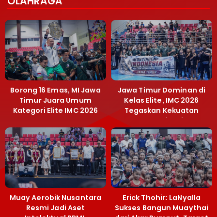
OLAHRAGA
Borong 16 Emas, MI Jawa
Jawa Timur Dominan di
Timur Juara Umum
Kelas Elite, IMC 2026
Kategori Elite IMC 2026
Tegaskan Kekuatan
Muaythai Jatim
Muay Aerobik Nusantara
Erick Thohir: LaNyalla
Resmi Jadi Aset
Sukses Bangun Muaythai