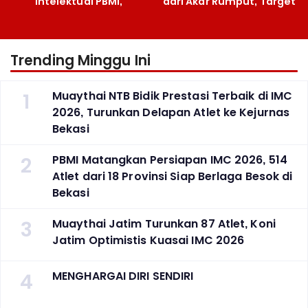
Intelektual PBMI,
dari Akar Rumput, Target
Menpora Sebut
Emas SEA Games
Terobosan Bangun
Grassroots
Trending Minggu Ini
1
Muaythai NTB Bidik Prestasi Terbaik di IMC
2026, Turunkan Delapan Atlet ke Kejurnas
Bekasi
2
PBMI Matangkan Persiapan IMC 2026, 514
Atlet dari 18 Provinsi Siap Berlaga Besok di
Bekasi
3
Muaythai Jatim Turunkan 87 Atlet, Koni
Jatim Optimistis Kuasai IMC 2026
4
MENGHARGAI DIRI SENDIRI