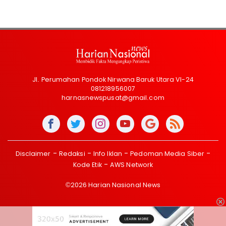
Jl. Perumahan Pondok Nirwana Baruk Utara VI-24
081218956007
harnasnewspusat@gmail.com
Disclaimer
Redaksi
Info Iklan
Pedoman Media Siber
Kode Etik
AWS Network
©2026 Harian Nasional News