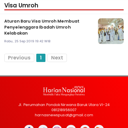
Visa Umroh
Aturan Baru Visa Umroh Membuat
Penyelenggara Ibadah Umroh
Kelabakan
Rabu, 25 Sep 2019 19:42 WIB
Previous
1
Next
Jl. Perumahan Pondok Nirwana Baruk Utara VI-24
081218956007
harnasnewspusat@gmail.com