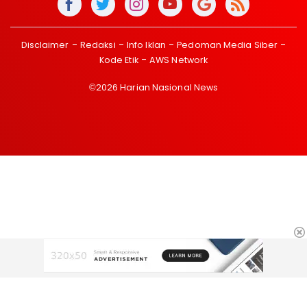
Disclaimer
Redaksi
Info Iklan
Pedoman Media Siber
Kode Etik
AWS Network
©2026 Harian Nasional News