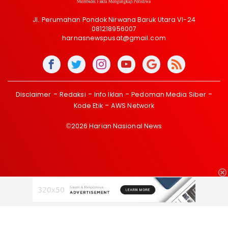
Jl. Perumahan Pondok Nirwana Baruk Utara VI-24
081218956007
harnasnewspusat@gmail.com
Disclaimer
Redaksi
Info Iklan
Pedoman Media Siber
Kode Etik
AWS Network
©2026 Harian Nasional News