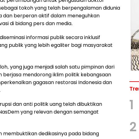
mpat pertimbangan untuk pengusulan doktor
 sebagai tokoh yang telah berpengalaman didunia
asa dan berperan aktif dalam meneguhkan
ovasi di bidang pers dan media.
eminasi informasi publik secara inklusif
g publik yang lebih egaliter bagi masyarakat
h, yang juga menjadi salah satu pimpinan dari
ah berjasa mendorong iklim politik kebangsaan
perkenalkan gagasan restorasi Indonesia dan
Tre
.
1
psi dan anti politik uang telah dibuktikan
ai NasDem yang relevan dengan semangat
2
dah membuktikan dedikasinya pada bidang