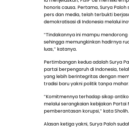
Ia menjelaskan, FISIP UB memiliki e
honoris causa. Pertama, Surya Paloh
pers dan media, telah terbukti berj
demokratisasi di Indonesia melalui in
"Tindakannya ini mampu mendorong dis
sehingga memungkinkan hadirnya ruan
luas," katanya.
Pertimbangan kedua adalah Surya Palo
partai berpengaruh di Indonesia, tel
yang lebih berintegritas dengan mem
tradisi baru yakni politik tanpa mahar
"Komitmennya terhadap sikap antikoru
melalui serangkaian kebijakan Part
pemberantasan korupsi," kata Sholih.
Alasan ketiga yakni, Surya Paloh su