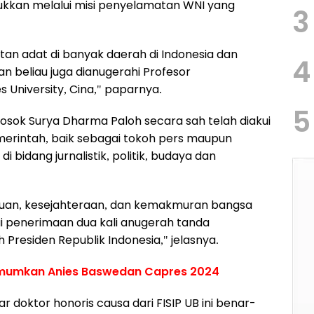
ukkan melalui misi penyelamatan WNI yang
3
tan adat di banyak daerah di Indonesia dan
4
n beliau juga dianugerahi Profesor
s University, Cina," paparnya.
5
osok Surya Dharma Paloh secara sah telah diakui
erintah, baik sebagai tokoh pers maupun
i bidang jurnalistik, politik, budaya dan
juan, kesejahteraan, dan kemakmuran bangsa
i penerimaan dua kali anugerah tanda
residen Republik Indonesia," jelasnya.
Umumkan Anies Baswedan Capres 2024
doktor honoris causa dari FISIP UB ini benar-