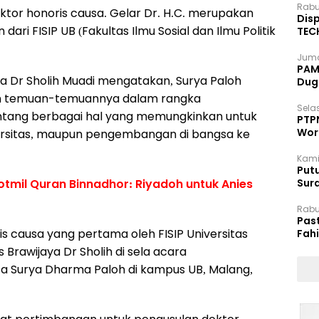
Rabu
ktor honoris causa. Gelar Dr. H.C. merupakan
Disp
ri FISIP UB (Fakultas Ilmu Sosial dan Ilmu Politik
TEC
Dip
Juma
PAM 
ya Dr Sholih Muadi mengatakan, Surya Paloh
Dug
n temuan-temuannya dalam rangka
Selas
ntang berbagai hal yang memungkinkan untuk
PTP
Wor
rsitas, maupun pengembangan di bangsa ke
Kami
Putu
tmil Quran Binnadhor: Riyadoh untuk Anies
Sur
Dok
Rabu
Pas
is causa yang pertama oleh FISIP Universitas
Fah
Moj
s Brawijaya Dr Sholih di sela acara
a Surya Dharma Paloh di kampus UB, Malang,