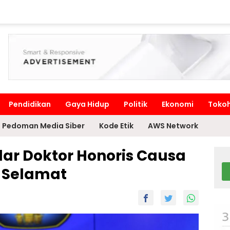
Pendidikan
Gaya Hidup
Politik
Ekonomi
Toko
Pedoman Media Siber
Kode Etik
AWS Network
lar Doktor Honoris Causa
ri Selamat