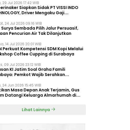
, 29 Jul 2026 17:42 WIB
erinaker Siapkan Sidak PT VISSI INDO
HNOLOGY, Driver Mengaku Gaji
otong Rp3 Juta
t, 24 Jul 2026 09:16 WIB
Surya Sembada Pilih Jalur Persuasif,
aan Pencurian Air Tak Dilanjutkan
a, 14 Jul 2026 20:01 WIB
N Perkuat Kompetensi SDM Kopi Melalui
kshop Coffee Cupping di Surabaya
s, 09 Jul 2026 23:12 WIB
san KI Jatim Soal Graha Famili
abaya: Pemkot Wajib Serahkan
umen Re-planning PT SAS
, 24 Jun 2026 15:45 WIB
tikan Masa Depan Anak Terjamin, Gus
im Datangi Keluarga Almarhumah di
orembun
Lihat Lainnya