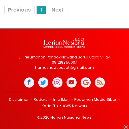
Previous
1
Next
Jl. Perumahan Pondok Nirwana Baruk Utara VI-24
081218956007
harnasnewspusat@gmail.com
Disclaimer
Redaksi
Info Iklan
Pedoman Media Siber
Kode Etik
AWS Network
©2026 Harian Nasional News