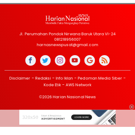
Jl. Perumahan Pondok Nirwana Baruk Utara VI-24
081218956007
harnasnewspusat@gmail.com
Disclaimer
Redaksi
Info Iklan
Pedoman Media Siber
Kode Etik
AWS Network
©2026 Harian Nasional News