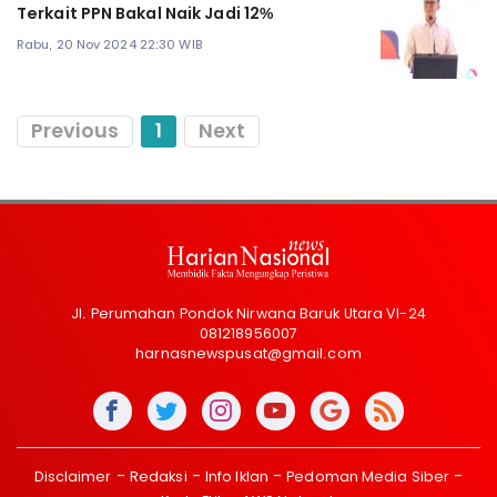
Terkait PPN Bakal Naik Jadi 12%
Rabu, 20 Nov 2024 22:30 WIB
Previous
1
Next
Jl. Perumahan Pondok Nirwana Baruk Utara VI-24
081218956007
harnasnewspusat@gmail.com
Disclaimer
Redaksi
Info Iklan
Pedoman Media Siber