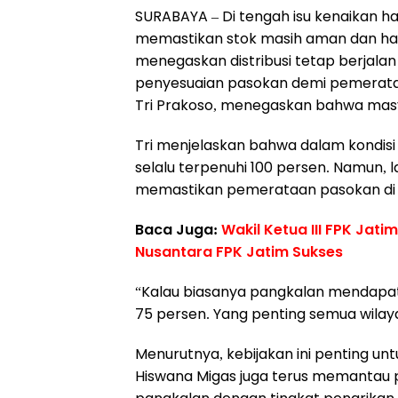
SURABAYA – Di tengah isu kenaikan h
memastikan stok masih aman dan har
menegaskan distribusi tetap berjala
penyesuaian pasokan demi pemerat
Tri Prakoso, menegaskan bahwa masy
Tri menjelaskan bahwa dalam kondisi t
selalu terpenuhi 100 persen. Namun, 
memastikan pemerataan pasokan di s
Baca Juga:
Wakil Ketua III FPK Jatim
Nusantara FPK Jatim Sukses
“Kalau biasanya pangkalan mendapat a
75 persen. Yang penting semua wilaya
Menurutnya, kebijakan ini penting un
Hiswana Migas juga terus memantau p