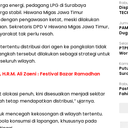
Rabu
arga energi, pedagang LPG di Surabaya
Disp
ga stabil. Hiswana Migas Jawa Timur
TEC
Dip
n dengan pengawasan ketat, meski dilakukan
Juma
aan.
Sekretaris DPD V Hiswana Migas Jawa Timur,
PAM 
Dug
arakat tak perlu resah.
Selas
ertentu distribusi dari agen ke pangkalan tidak
PTP
Wor
langkah tersebut dilakukan sebagai strategi untuk
eluruh wilayah.
Kami
Putu
, H.R.M. Ali Zaeni : Festival Bazar Ramadhan
Sur
Dok
Rabu
Pas
lokasi penuh, kini disesuaikan menjadi sekitar
Fah
Moj
h tetap mendapatkan distribusi,” ujarnya.
tuk mencegah kekosongan di wilayah tertentu.
ola konsumsi di lapangan, khususnya pada