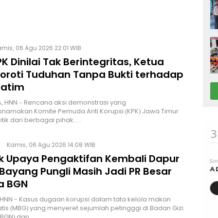
mis, 06 Agu 2026 22:01 WIB
K Dinilai Tak Berintegritas, Ketua
Soroti Tuduhan Tanpa Bukti terhadap
Jatim
, HNN – Rencana aksi demonstrasi yang
namakan Komite Pemuda Anti Korupsi (KPK) Jawa Timur
itik dari berbagai pihak.…
Kamis, 06 Agu 2026 14:08 WIB
lik Upaya Pengaktifan Kembali Dapur
Bayang Pungli Masih Jadi PR Besar
a BGN
HNN - Kasus dugaan korupsi dalam tata kelola makan
atis (MBG) yang menyeret sejumlah petingggi di Badan Gizi
 (BGN) dan…