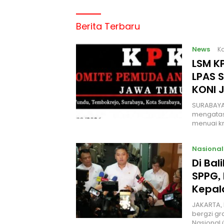
Berita Terbaru
News
Ka
LSM KP
LPAS 
KONI 
SURABAYA
mengatas
menuai kr
Nasional
Di Ba
SPPG, 
Kepal
JAKARTA, 
bergzi gr
Nasional