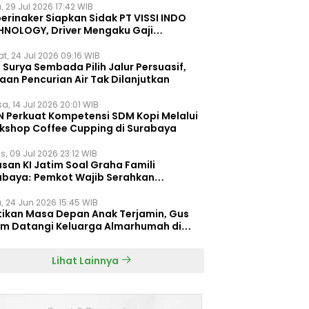
, 29 Jul 2026 17:42 WIB
erinaker Siapkan Sidak PT VISSI INDO
HNOLOGY, Driver Mengaku Gaji
otong Rp3 Juta
t, 24 Jul 2026 09:16 WIB
Surya Sembada Pilih Jalur Persuasif,
aan Pencurian Air Tak Dilanjutkan
a, 14 Jul 2026 20:01 WIB
N Perkuat Kompetensi SDM Kopi Melalui
kshop Coffee Cupping di Surabaya
s, 09 Jul 2026 23:12 WIB
san KI Jatim Soal Graha Famili
abaya: Pemkot Wajib Serahkan
umen Re-planning PT SAS
, 24 Jun 2026 15:45 WIB
tikan Masa Depan Anak Terjamin, Gus
im Datangi Keluarga Almarhumah di
orembun
Lihat Lainnya