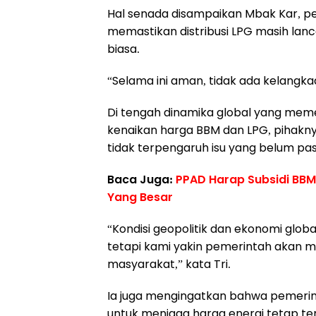
Hal senada disampaikan Mbak Kar, ped
memastikan distribusi LPG masih lan
biasa.
“Selama ini aman, tidak ada kelangka
Di tengah dinamika global yang meme
kenaikan harga BBM dan LPG, pihakn
tidak terpengaruh isu yang belum past
Baca Juga:
PPAD Harap Subsidi BBM
Yang Besar
“Kondisi geopolitik dan ekonomi glob
tetapi kami yakin pemerintah akan m
masyarakat,” kata Tri.
Ia juga mengingatkan bahwa pemerin
untuk menjaga harga energi tetap te