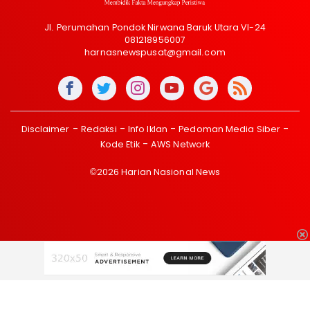
Jl. Perumahan Pondok Nirwana Baruk Utara VI-24
081218956007
harnasnewspusat@gmail.com
Disclaimer
Redaksi
Info Iklan
Pedoman Media Siber
Kode Etik
AWS Network
©2026 Harian Nasional News