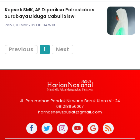
Kepsek SMK, AF Diperiksa Polrestabes
Surabaya Diduga Cabuli Siswi
Rabu, 10 Mar 2021 10:04 WIB
Previous
1
Next
Jl. Perumahan Pondok Nirwana Baruk Utara VI-24
081218956007
harnasnewspusat@gmail.com