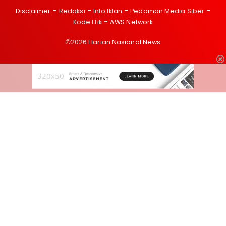
Disclaimer
Redaksi
Info Iklan
Pedoman Media Siber
Kode Etik
AWS Network
©2026 Harian Nasional News