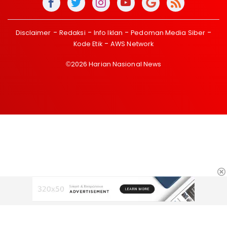
Disclaimer
Redaksi
Info Iklan
Pedoman Media Siber
Kode Etik
AWS Network
©2026 Harian Nasional News