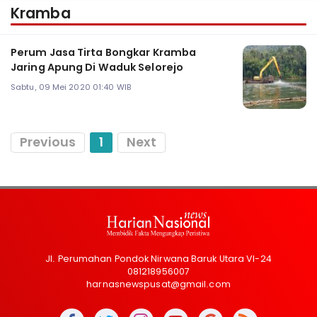
Kramba
Perum Jasa Tirta Bongkar Kramba
Jaring Apung Di Waduk Selorejo
Sabtu, 09 Mei 2020 01:40 WIB
Previous
1
Next
Jl. Perumahan Pondok Nirwana Baruk Utara VI-24
081218956007
harnasnewspusat@gmail.com