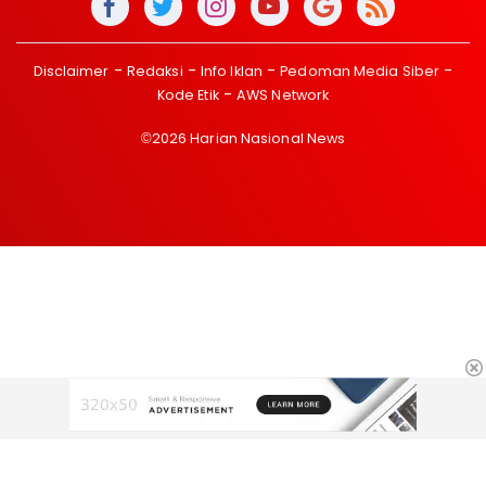
Disclaimer
Redaksi
Info Iklan
Pedoman Media Siber
Kode Etik
AWS Network
©2026 Harian Nasional News