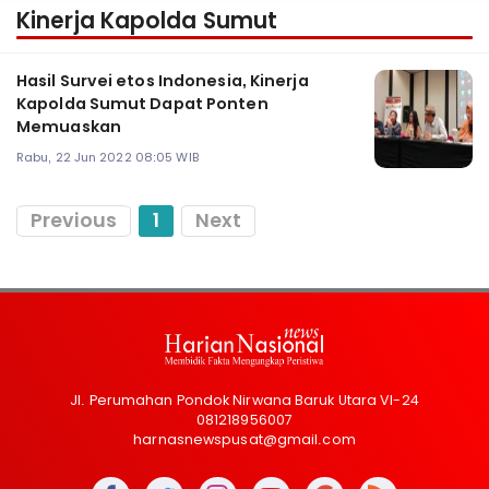
Kinerja Kapolda Sumut
Hasil Survei etos Indonesia, Kinerja
Kapolda Sumut Dapat Ponten
Memuaskan
Rabu, 22 Jun 2022 08:05 WIB
Previous
1
Next
Jl. Perumahan Pondok Nirwana Baruk Utara VI-24
081218956007
harnasnewspusat@gmail.com