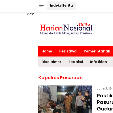
Indeks Berita
close
Home
Peristiwa
Pemerintahan
Disclaimer
Redaksi
Info Iklan
Kapolres Pasuruan
Jumat, 19
Pastik
Pasur
Gudan