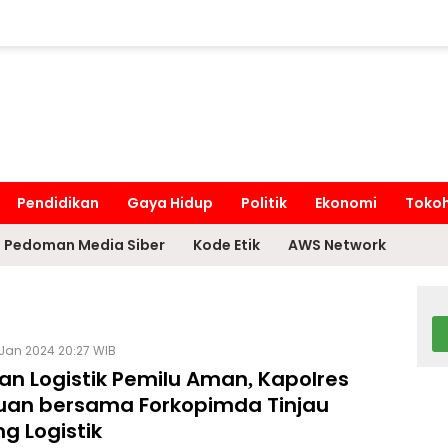
Pendidikan
Gaya Hidup
Politik
Ekonomi
Toko
Pedoman Media Siber
Kode Etik
AWS Network
 Jan 2024 20:27 WIB
an Logistik Pemilu Aman, Kapolres
uan bersama Forkopimda Tinjau
g Logistik