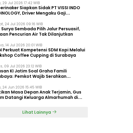
, 29 Jul 2026 17:42 WIB
erinaker Siapkan Sidak PT VISSI INDO
HNOLOGY, Driver Mengaku Gaji
otong Rp3 Juta
t, 24 Jul 2026 09:16 WIB
Surya Sembada Pilih Jalur Persuasif,
aan Pencurian Air Tak Dilanjutkan
a, 14 Jul 2026 20:01 WIB
N Perkuat Kompetensi SDM Kopi Melalui
kshop Coffee Cupping di Surabaya
s, 09 Jul 2026 23:12 WIB
san KI Jatim Soal Graha Famili
abaya: Pemkot Wajib Serahkan
umen Re-planning PT SAS
, 24 Jun 2026 15:45 WIB
tikan Masa Depan Anak Terjamin, Gus
im Datangi Keluarga Almarhumah di
orembun
Lihat Lainnya