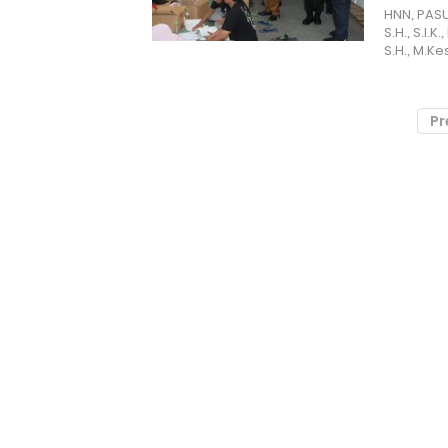
HNN, PAS
S.H., S.I.
S.H., M.Ke
Pr