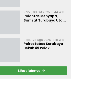
Pasal Pornografi Dan ITE
Rabu, 08 Okt 2025 15:44 WIB
Polantas Menyapa,
Samsat Surabaya Utara
Optimalkan Pelayanan
Rabu, 27 Agu 2025 18:18 WIB
Polrestabes Surabaya
Bekuk 49 Pelaku
Curanmor, Motor
Korban Dikembalikan
Gratis
Lihat lainnya