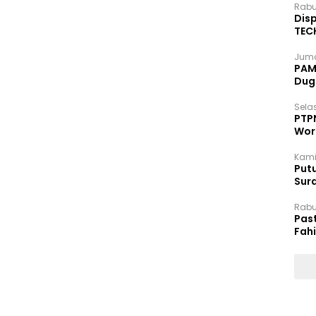
Rabu
Disp
TEC
Dip
Juma
PAM 
Dug
Selas
PTP
Wor
Kami
Putu
Sur
Dok
Rabu
Pas
Fah
Moj