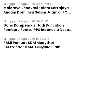
Minggu, 02 Agu 2026 08:58 WIB
Molornya Renovasi Kolam Kertajaya
Ancam Dominasi Selam Jatim di PON
2028
Minggu, 02 Agu 2026 09:25 WIB
Dana Kompensasi Jadi Bancakan
Pemburu Rente, IPPS Indonesia Desak
TPST Bantargebang Ditutup
Permanen
Minggu, 02 Agu 2026 15:22 WIB
PBMI Perkuat SDM Muaythai
Berstandar IFMA, LaNyalla Bidik
Prestasi Dunia