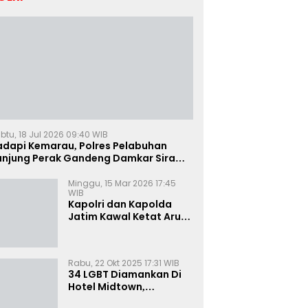
btu, 18 Jul 2026 09:40 WIB
adapi Kemarau, Polres Pelabuhan
anjung Perak Gandeng Damkar Siram
ahan Jagung Ketahanan Pangan
Minggu, 15 Mar 2026 17:45
WIB
Kapolri dan Kapolda
Jatim Kawal Ketat Arus
Mudik
Rabu, 22 Okt 2025 17:31 WIB
34 LGBT Diamankan Di
Hotel Midtown,
Kasatreskrim Terapkan