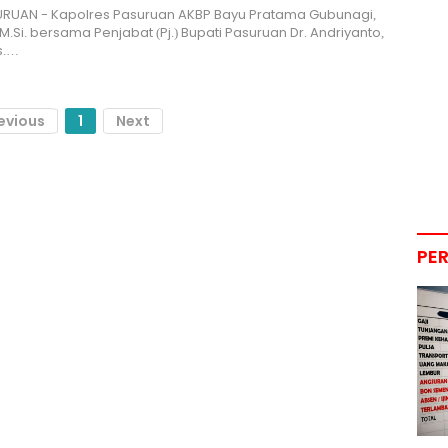
URUAN - Kapolres Pasuruan AKBP Bayu Pratama Gubunagi,
K., M.Si. bersama Penjabat (Pj.) Bupati Pasuruan Dr. Andriyanto,
s.…
evious
1
Next
PE